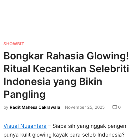
P
SHOWBIZ
o
Bongkar Rahasia Glowing!
s
Ritual Kecantikan Selebriti
t
e
Indonesia yang Bikin
d
Pangling
i
n
by
Radit Mahesa Cakrawala
November 25, 2025
0
Visual Nusantara
– Siapa sih yang nggak pengen
punya kulit glowing kayak para seleb Indonesia?