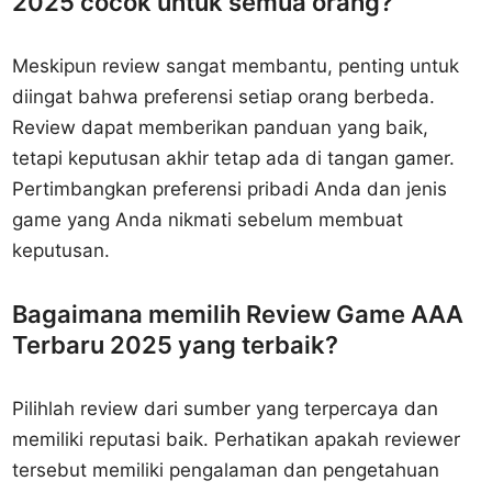
2025 cocok untuk semua orang?
Meskipun review sangat membantu, penting untuk
diingat bahwa preferensi setiap orang berbeda.
Review dapat memberikan panduan yang baik,
tetapi keputusan akhir tetap ada di tangan gamer.
Pertimbangkan preferensi pribadi Anda dan jenis
game yang Anda nikmati sebelum membuat
keputusan.
Bagaimana memilih Review Game AAA
Terbaru 2025 yang terbaik?
Pilihlah review dari sumber yang terpercaya dan
memiliki reputasi baik. Perhatikan apakah reviewer
tersebut memiliki pengalaman dan pengetahuan