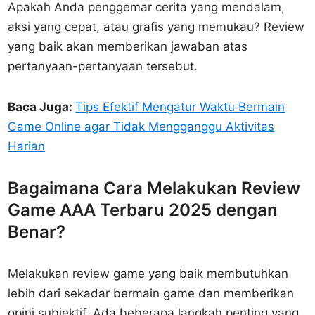
Apakah Anda penggemar cerita yang mendalam,
aksi yang cepat, atau grafis yang memukau? Review
yang baik akan memberikan jawaban atas
pertanyaan-pertanyaan tersebut.
Baca Juga:
Tips Efektif Mengatur Waktu Bermain
Game Online agar Tidak Mengganggu Aktivitas
Harian
Bagaimana Cara Melakukan Review
Game AAA Terbaru 2025 dengan
Benar?
Melakukan review game yang baik membutuhkan
lebih dari sekadar bermain game dan memberikan
opini subjektif. Ada beberapa langkah penting yang