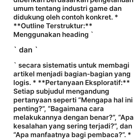
umum tentang industri game dan
didukung oleh contoh konkret. *
**Outline Terstruktur:**
Menggunakan heading `
` dan `
` secara sistematis untuk membagi
artikel menjadi bagian-bagian yang
logis. * **Pertanyaan Eksploratif:**
Setiap subjudul mengandung
pertanyaan seperti “Mengapa hal ini
penting?”, “Bagaimana cara
melakukannya dengan benar?”, “Apa
kesalahan yang sering terjadi?”, dan
“Apa manfaatnya bagi pembaca?”. *