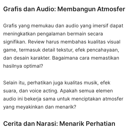
Grafis dan Audio: Membangun Atmosfer
Grafis yang memukau dan audio yang imersif dapat
meningkatkan pengalaman bermain secara
signifikan. Review harus membahas kualitas visual
game, termasuk detail tekstur, efek pencahayaan,
dan desain karakter. Bagaimana cara memastikan
hasilnya optimal?
Selain itu, perhatikan juga kualitas musik, efek
suara, dan voice acting. Apakah semua elemen
audio ini bekerja sama untuk menciptakan atmosfer
yang meyakinkan dan menarik?
Cerita dan Narasi: Menarik Perhatian