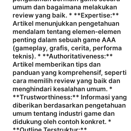
umum dan bagaimana melakukan
review yang baik. * **Expertise:**
Artikel menunjukkan pengetahuan
mendalam tentang elemen-elemen
penting dalam sebuah game AAA
(gameplay, grafis, cerita, performa
teknis). * **Authoritativeness:**
Artikel memberikan tips dan
panduan yang komprehensif, seperti
cara memilih review yang baik dan
menghindari kesalahan umum. *
**Trustworthiness:** Informasi yang
diberikan berdasarkan pengetahuan
umum tentang industri game dan
didukung oleh contoh konkret. *
**Outline Terstruktur:**