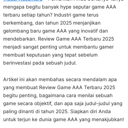
mengapa begitu banyak hype seputar game AAA
terbaru setiap tahun? Industri game terus
berkembang, dan tahun 2025 menjanjikan
gelombang baru game AAA yang inovatif dan
mendebarkan. Review Game AAA Terbaru 2025
menjadi sangat penting untuk membantu gamer
membuat keputusan yang tepat sebelum
berinvestasi pada sebuah judul.
Artikel ini akan membahas secara mendalam apa
yang membuat Review Game AAA Terbaru 2025
begitu penting, bagaimana cara menilai sebuah
game secara objektif, dan apa saja judul-judul yang
paling dinanti di tahun 2025. Siapkan diri Anda
untuk terjun ke dunia game AAA yang menakjubkan!