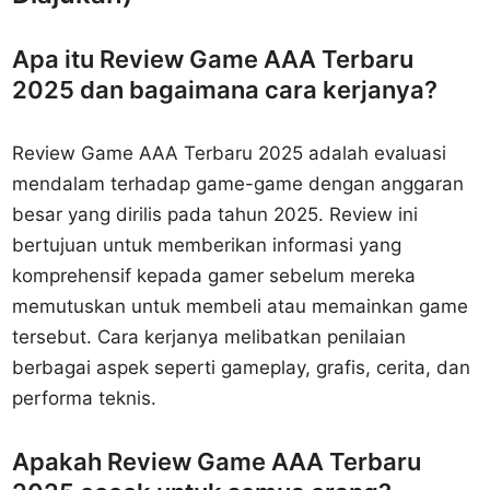
Apa itu Review Game AAA Terbaru
2025 dan bagaimana cara kerjanya?
Review Game AAA Terbaru 2025 adalah evaluasi
mendalam terhadap game-game dengan anggaran
besar yang dirilis pada tahun 2025. Review ini
bertujuan untuk memberikan informasi yang
komprehensif kepada gamer sebelum mereka
memutuskan untuk membeli atau memainkan game
tersebut. Cara kerjanya melibatkan penilaian
berbagai aspek seperti gameplay, grafis, cerita, dan
performa teknis.
Apakah Review Game AAA Terbaru