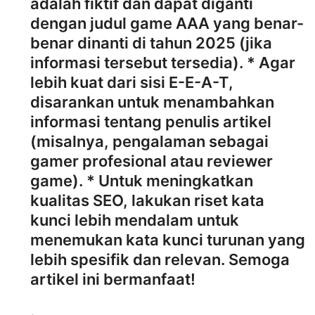
adalah fiktif dan dapat diganti
dengan judul game AAA yang benar-
benar dinanti di tahun 2025 (jika
informasi tersebut tersedia). * Agar
lebih kuat dari sisi E-E-A-T,
disarankan untuk menambahkan
informasi tentang penulis artikel
(misalnya, pengalaman sebagai
gamer profesional atau reviewer
game). * Untuk meningkatkan
kualitas SEO, lakukan riset kata
kunci lebih mendalam untuk
menemukan kata kunci turunan yang
lebih spesifik dan relevan. Semoga
artikel ini bermanfaat!