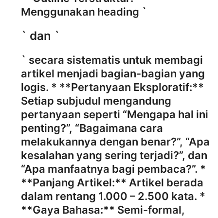
Menggunakan heading `
` dan `
` secara sistematis untuk membagi
artikel menjadi bagian-bagian yang
logis. * **Pertanyaan Eksploratif:**
Setiap subjudul mengandung
pertanyaan seperti “Mengapa hal ini
penting?”, “Bagaimana cara
melakukannya dengan benar?”, “Apa
kesalahan yang sering terjadi?”, dan
“Apa manfaatnya bagi pembaca?”. *
**Panjang Artikel:** Artikel berada
dalam rentang 1.000 – 2.500 kata. *
**Gaya Bahasa:** Semi-formal,