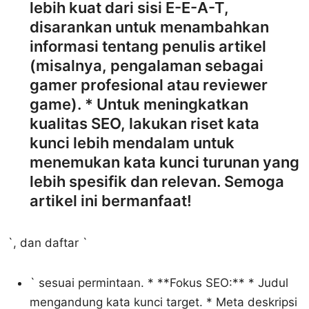
lebih kuat dari sisi E-E-A-T,
disarankan untuk menambahkan
informasi tentang penulis artikel
(misalnya, pengalaman sebagai
gamer profesional atau reviewer
game). * Untuk meningkatkan
kualitas SEO, lakukan riset kata
kunci lebih mendalam untuk
menemukan kata kunci turunan yang
lebih spesifik dan relevan. Semoga
artikel ini bermanfaat!
`, dan daftar `
` sesuai permintaan. * **Fokus SEO:** * Judul
mengandung kata kunci target. * Meta deskripsi