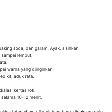
baking soda, dan garam. Ayak, sisihkan.
m sampai lembut.
ata.
i warna yang diinginkan.
dikit, aduk rata.
lasi kertas roti.
selama 10-12 menit.
okies tetap chewy. Setelah matang, dinginkan dulu