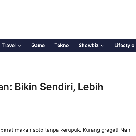
Show
Show
Travel
Game
Tekno
Showbiz
Lifestyle
sub
sub
menu
menu
: Bikin Sendiri, Lebih
ibarat makan soto tanpa kerupuk. Kurang greget! Nah,