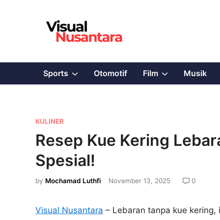
Skip
to
content
Show
Show
Sports
Otomotif
Film
Musik
sub
sub
menu
menu
P
KULINER
o
Resep Kue Kering Lebaran
s
Spesial!
t
e
by
Mochamad Luthfi
November 13, 2025
0
d
i
Visual Nusantara
– Lebaran tanpa kue kering, 
n