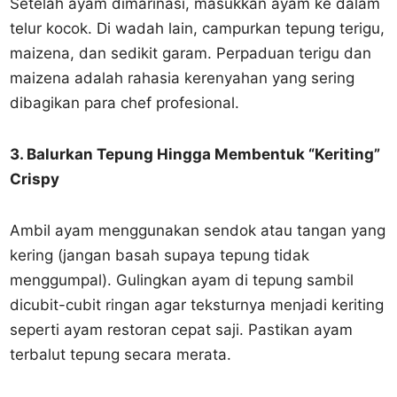
Setelah ayam dimarinasi, masukkan ayam ke dalam
telur kocok. Di wadah lain, campurkan tepung terigu,
maizena, dan sedikit garam. Perpaduan terigu dan
maizena adalah rahasia kerenyahan yang sering
dibagikan para chef profesional.
3. Balurkan Tepung Hingga Membentuk “Keriting”
Crispy
Ambil ayam menggunakan sendok atau tangan yang
kering (jangan basah supaya tepung tidak
menggumpal). Gulingkan ayam di tepung sambil
dicubit-cubit ringan agar teksturnya menjadi keriting
seperti ayam restoran cepat saji. Pastikan ayam
terbalut tepung secara merata.