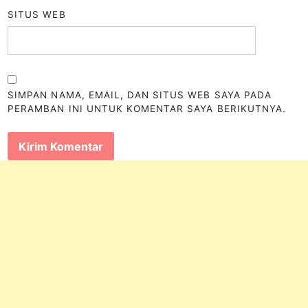
SITUS WEB
SIMPAN NAMA, EMAIL, DAN SITUS WEB SAYA PADA
PERAMBAN INI UNTUK KOMENTAR SAYA BERIKUTNYA.