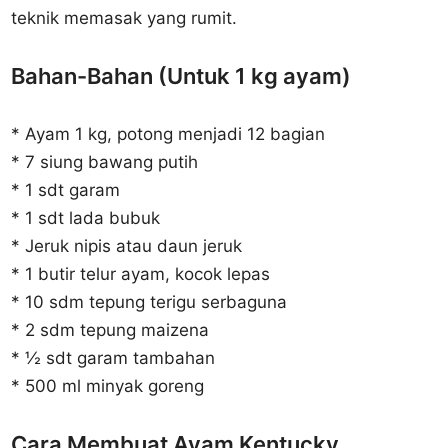
teknik memasak yang rumit.
Bahan-Bahan (Untuk 1 kg ayam)
* Ayam 1 kg, potong menjadi 12 bagian
* 7 siung bawang putih
* 1 sdt garam
* 1 sdt lada bubuk
* Jeruk nipis atau daun jeruk
* 1 butir telur ayam, kocok lepas
* 10 sdm tepung terigu serbaguna
* 2 sdm tepung maizena
* ½ sdt garam tambahan
* 500 ml minyak goreng
Cara Membuat Ayam Kentucky