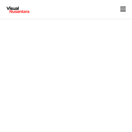
Skip
Mai
to
Me
content