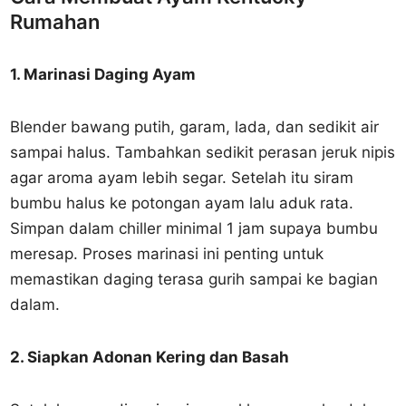
Rumahan
1. Marinasi Daging Ayam
Blender bawang putih, garam, lada, dan sedikit air
sampai halus. Tambahkan sedikit perasan jeruk nipis
agar aroma ayam lebih segar. Setelah itu siram
bumbu halus ke potongan ayam lalu aduk rata.
Simpan dalam chiller minimal 1 jam supaya bumbu
meresap. Proses marinasi ini penting untuk
memastikan daging terasa gurih sampai ke bagian
dalam.
2. Siapkan Adonan Kering dan Basah