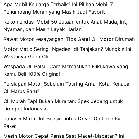
Apa Mobil Keluarga Terbaik? Ini Pilihan Mobil 7
Penumpang Murah yang Masih Jadi Favorit
Rekomendasi Mobil 50 Jutaan untuk Anak Muda, Irit,
Nyaman, dan Masih Layak Harian
Rawat Motor Kesayangan: Tips Ganti Oli Motor Dirumah
Motor Matic Sering “Ngeden” di Tanjakan? Mungkin Ini
Waktunya Ganti Oli
Waspada Oli Palsu! Cara Memastikan Fukukawa yang
Kamu Beli 100% Original
Persiapan Motor Sebelum Touring Antar Kota: Kenapa
Oli Harus Baru?
Oli Murah Tapi Bukan Murahan: Spek Jepang untuk
Dompet Indonesia
Rahasia Motor Irit Bensin untuk Driver Ojol dan Kurir
Paket
Mesin Motor Cepat Panas Saat Macet-Macetan? Ini