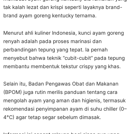
tak kalah lezat dan krispi seperti layaknya brand-
brand ayam goreng kentucky ternama.
Menurut ahli kuliner Indonesia, kunci ayam goreng
renyah adalah pada proses marinasi dan
perbandingan tepung yang tepat. Ia pernah
menyebut bahwa teknik “cubit-cubit” pada tepung
membantu membentuk tekstur crispy yang khas.
Selain itu, Badan Pengawas Obat dan Makanan
(BPOM) juga rutin merilis panduan tentang cara
mengolah ayam yang aman dan higienis, termasuk
rekomendasi penyimpanan ayam di suhu chiller (0–
4°C) agar tetap segar sebelum dimasak.