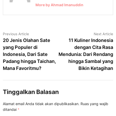
More by Ahmad Imanuddin
Navigasi
Previous
N
Previous Article
Next Article
article:
a
20 Jenis Olahan Sate
11 Kuliner Indonesia
pos
yang Populer di
dengan Cita Rasa
Indonesia, Dari Sate
Mendunia: Dari Rendang
Padang hingga Taichan,
hingga Sambal yang
Mana Favoritmu?
Bikin Ketagihan
Tinggalkan Balasan
Alamat email Anda tidak akan dipublikasikan.
Ruas yang wajib
ditandai
*