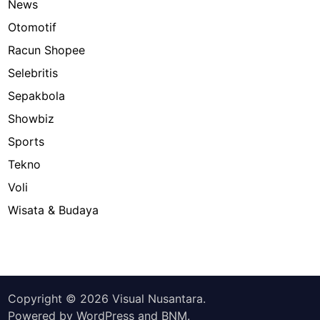
News
Otomotif
Racun Shopee
Selebritis
Sepakbola
Showbiz
Sports
Tekno
Voli
Wisata & Budaya
Copyright © 2026
Visual Nusantara
.
Powered by
WordPress
and
BNM
.