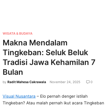
P
WISATA & BUDAYA
o
Makna Mendalam
s
Tingkeban: Seluk Beluk
t
e
Tradisi Jawa Kehamilan 7
d
Bulan
i
n
by
Radit Mahesa Cakrawala
November 24, 2025
0
Visual Nusantara
– Elo pernah denger istilah
Tingkeban? Atau malah pernah ikut acara Tingkeban