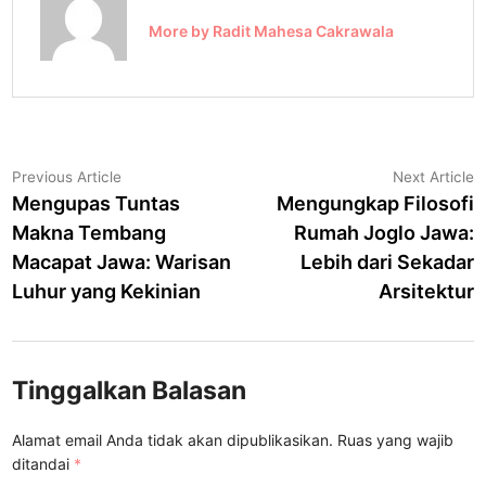
More by Radit Mahesa Cakrawala
Navigasi
Previous
N
Previous Article
Next Article
article:
a
Mengupas Tuntas
Mengungkap Filosofi
pos
Makna Tembang
Rumah Joglo Jawa:
Macapat Jawa: Warisan
Lebih dari Sekadar
Luhur yang Kekinian
Arsitektur
Tinggalkan Balasan
Alamat email Anda tidak akan dipublikasikan.
Ruas yang wajib
ditandai
*