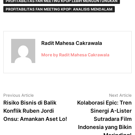
PROFITABILITAS FAN MEETING KPOP LEBIH MENGUNTUNGKAN
PROFITABILITAS FAN MEETING KPOP: ANALISIS MENDALAM
Radit Mahesa Cakrawala
More by Radit Mahesa Cakrawala
Navigasi
Previous
N
Previous Article
Next Article
article:
a
Risiko Bisnis di Balik
Kolaborasi Epic: Tren
pos
Konflik Ruben Jordi
Sinergi A-Lister
Onsu: Amankan Aset Lo!
Sutradara Film
Indonesia yang Bikin