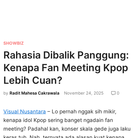
P
SHOWBIZ
o
Rahasia Dibalik Panggung:
s
Kenapa Fan Meeting Kpop
t
e
Lebih Cuan?
d
by
Radit Mahesa Cakrawala
November 24, 2025
0
i
n
Visual Nusantara
– Lo pernah nggak sih mikir,
kenapa idol Kpop sering banget ngadain fan
meeting? Padahal kan, konser skala gede juga laku
keras tuh. Nah, ternyata ada alasan kuat kenapa