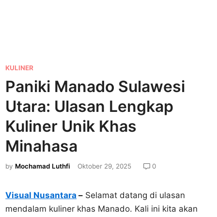
P
KULINER
o
Paniki Manado Sulawesi
s
Utara: Ulasan Lengkap
t
e
Kuliner Unik Khas
d
Minahasa
i
n
by
Mochamad Luthfi
Oktober 29, 2025
0
Visual Nusantara
–
Selamat datang di ulasan
mendalam kuliner khas Manado. Kali ini kita akan