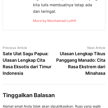
kita tulis membuatnya tetap ada
dan teringat.
More by Mochamad Luthfi
Navigasi
Previous
N
Previous Article
Next Article
article:
a
Sate Ulat Sagu Papua:
Ulasan Lengkap Tikus
pos
Ulasan Lengkap Cita
Panggang Manado: Cita
Rasa Eksotis dari Timur
Rasa Ekstrem dari
Indonesia
Minahasa
Tinggalkan Balasan
Alamat email Anda tidak akan dipublikasikan.
Ruas yang wajib