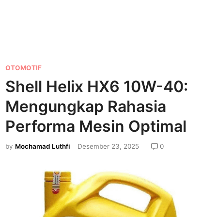
P
OTOMOTIF
o
Shell Helix HX6 10W-40:
s
Mengungkap Rahasia
t
e
Performa Mesin Optimal
d
by
Mochamad Luthfi
Desember 23, 2025
0
i
n