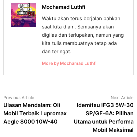
Mochamad Luthfi
Waktu akan terus berjalan bahkan
saat kita diam. Semuanya akan
digilas dan terlupakan, namun yang
kita tulis membuatnya tetap ada
dan teringat.
More by Mochamad Luthfi
Navigasi
Previous
N
Previous Article
Next Article
article:
a
Ulasan Mendalam: Oli
Idemitsu IFG3 5W-30
pos
Mobil Terbaik Lupromax
SP/GF-6A: Pilihan
Aegle 8000 10W-40
Utama untuk Performa
Mobil Maksimal