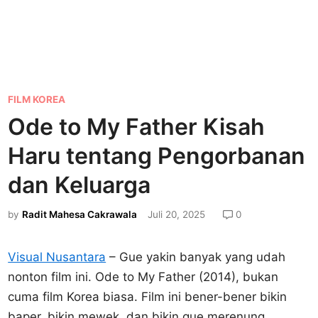
P
FILM KOREA
o
Ode to My Father Kisah
s
Haru tentang Pengorbanan
t
e
dan Keluarga
d
by
Radit Mahesa Cakrawala
Juli 20, 2025
0
i
n
Visual Nusantara
– Gue yakin banyak yang udah
nonton film ini. Ode to My Father (2014), bukan
cuma film Korea biasa. Film ini bener-bener bikin
baper, bikin mewek, dan bikin gue merenung