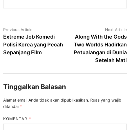
Navigasi
Previous
N
Previous Article
Next Article
article:
a
Extreme Job Komedi
Along With the Gods
pos
Polisi Korea yang Pecah
Two Worlds Hadirkan
Sepanjang Film
Petualangan di Dunia
Setelah Mati
Tinggalkan Balasan
Alamat email Anda tidak akan dipublikasikan.
Ruas yang wajib
ditandai
*
KOMENTAR
*