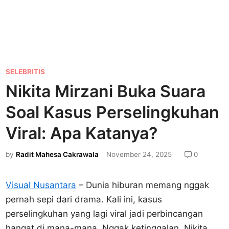
P
SELEBRITIS
o
Nikita Mirzani Buka Suara
s
Soal Kasus Perselingkuhan
t
e
Viral: Apa Katanya?
d
by
Radit Mahesa Cakrawala
November 24, 2025
0
i
n
Visual Nusantara
– Dunia hiburan memang nggak
pernah sepi dari drama. Kali ini, kasus
perselingkuhan yang lagi viral jadi perbincangan
hangat di mana-mana. Nggak ketinggalan, Nikita