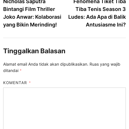
article:
a
Nicholas Saputra
Fenomena Tiket Tiba
pos
Bintangi Film Thriller
Tiba Tenis Season 3
Joko Anwar: Kolaborasi
Ludes: Ada Apa di Balik
yang Bikin Merinding!
Antusiasme Ini?
Tinggalkan Balasan
Alamat email Anda tidak akan dipublikasikan.
Ruas yang wajib
ditandai
*
KOMENTAR
*