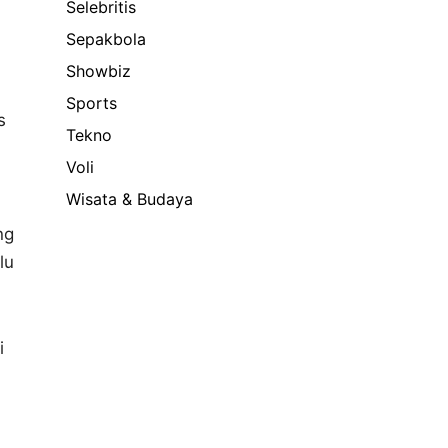
Selebritis
Sepakbola
Showbiz
.
Sports
s
Tekno
Voli
Wisata & Budaya
ng
lu
i