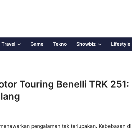
Show
Show
Travel
Game
Tekno
Showbiz
Lifestyle
sub
sub
menu
menu
or Touring Benelli TRK 251:
alang
u menawarkan pengalaman tak terlupakan. Kebebasan di