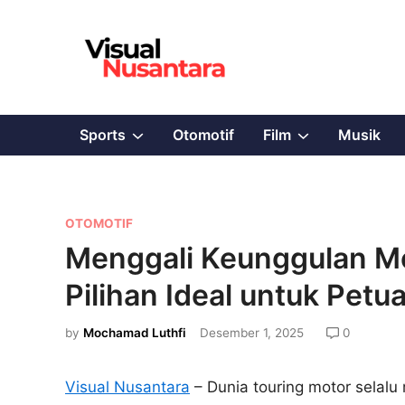
Skip
to
content
Show
Show
Sports
Otomotif
Film
Musik
sub
sub
menu
menu
P
OTOMOTIF
o
Menggali Keunggulan Mot
s
Pilihan Ideal untuk Petu
t
e
by
Mochamad Luthfi
Desember 1, 2025
0
d
i
Visual Nusantara
– Dunia touring motor selal
n