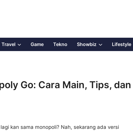
Show
Show
Travel
Game
Tekno
Showbiz
Lifestyle
sub
sub
menu
menu
ly Go: Cara Main, Tips, dan
 lagi kan sama monopoli? Nah, sekarang ada versi