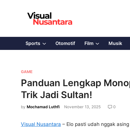
Skip
to
content
Show
Show
Sports
Otomotif
Film
Musik
sub
sub
menu
menu
P
GAME
o
Panduan Lengkap Monopo
s
Trik Jadi Sultan!
t
e
by
Mochamad Luthfi
November 13, 2025
0
d
i
Visual Nusantara
– Elo pasti udah nggak asing
n