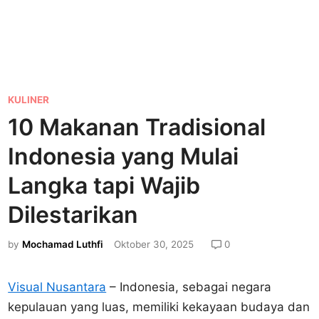
P
KULINER
o
10 Makanan Tradisional
s
Indonesia yang Mulai
t
e
Langka tapi Wajib
d
Dilestarikan
i
n
by
Mochamad Luthfi
Oktober 30, 2025
0
Visual Nusantara
– Indonesia, sebagai negara
kepulauan yang luas, memiliki kekayaan budaya dan