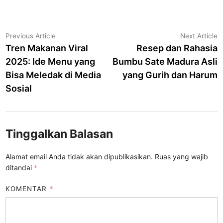
Navigasi
Previous
N
Previous Article
Next Article
article:
a
Tren Makanan Viral
Resep dan Rahasia
pos
2025: Ide Menu yang
Bumbu Sate Madura Asli
Bisa Meledak di Media
yang Gurih dan Harum
Sosial
Tinggalkan Balasan
Alamat email Anda tidak akan dipublikasikan.
Ruas yang wajib
ditandai
*
KOMENTAR
*