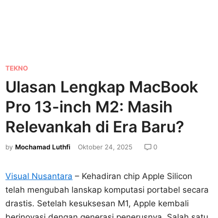
P
TEKNO
o
Ulasan Lengkap MacBook
s
Pro 13-inch M2: Masih
t
e
Relevankah di Era Baru?
d
by
Mochamad Luthfi
Oktober 24, 2025
0
i
n
Visual Nusantara
– Kehadiran chip Apple Silicon
telah mengubah lanskap komputasi portabel secara
drastis. Setelah kesuksesan M1, Apple kembali
berinovasi dengan generasi penerusnya. Salah satu