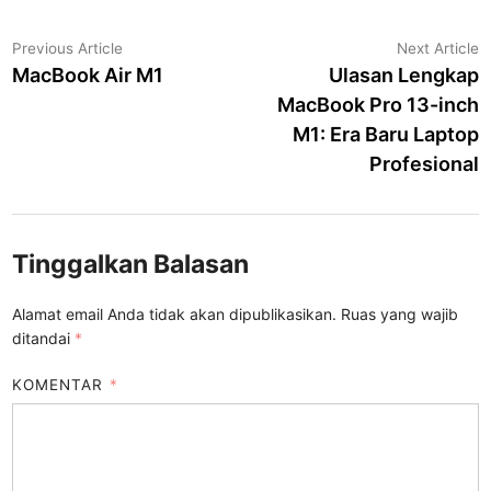
Navigasi
Previous
N
Previous Article
Next Article
article:
a
MacBook Air M1
Ulasan Lengkap
pos
MacBook Pro 13-inch
M1: Era Baru Laptop
Profesional
Tinggalkan Balasan
Alamat email Anda tidak akan dipublikasikan.
Ruas yang wajib
ditandai
*
KOMENTAR
*