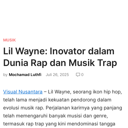
P
MUSIK
o
Lil Wayne: Inovator dalam
s
Dunia Rap dan Musik Trap
t
e
by
Mochamad Luthfi
Juli 26, 2025
0
d
i
Visual Nusantara
– Lil Wayne, seorang ikon hip hop,
n
telah lama menjadi kekuatan pendorong dalam
evolusi musik rap. Perjalanan karirnya yang panjang
telah memengaruhi banyak musisi dan genre,
termasuk rap trap yang kini mendominasi tangga