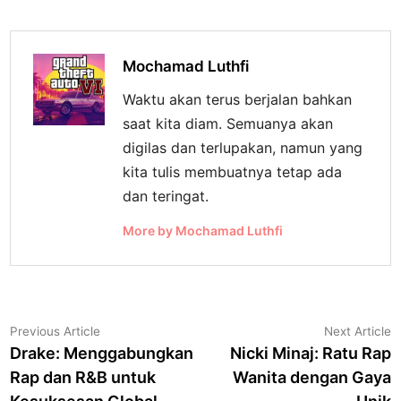
Mochamad Luthfi
Waktu akan terus berjalan bahkan
saat kita diam. Semuanya akan
digilas dan terlupakan, namun yang
kita tulis membuatnya tetap ada
dan teringat.
More by Mochamad Luthfi
Navigasi
Previous
N
Previous Article
Next Article
article:
a
Drake: Menggabungkan
Nicki Minaj: Ratu Rap
pos
Rap dan R&B untuk
Wanita dengan Gaya