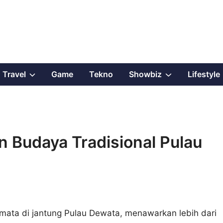
Show
Show
Travel
Game
Tekno
Showbiz
Lifestyle
sub
sub
menu
menu
n Budaya Tradisional Pulau
rmata di jantung Pulau Dewata, menawarkan lebih dari