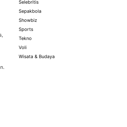
Selebritis
Sepakbola
Showbiz
Sports
s,
Tekno
Voli
Wisata & Budaya
n.