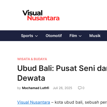
Skip
to
content
Show
Show
Sports
Otomotif
Film
Musik
sub
sub
menu
menu
P
WISATA & BUDAYA
o
Ubud Bali: Pusat Seni da
s
Dewata
t
e
by
Mochamad Luthfi
Juli 26, 2025
0
d
i
Visual Nusantara
– kota ubud bali, sebuah pe
n