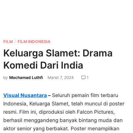
P
/
FILM
FILM INDONESIA
o
Keluarga Slamet: Drama
s
Komedi Dari India
t
e
by
Mochamad Luthfi
Maret 7, 2024
1
d
i
Visual Nusantara
–
Seluruh pemain film terbaru
n
Indonesia, Keluarga Slamet, telah muncul di poster
resmi. Film ini, diproduksi oleh Falcon Pictures,
berhasil menggandeng banyak bintang muda dan
aktor senior yang berbakat. Poster menampilkan