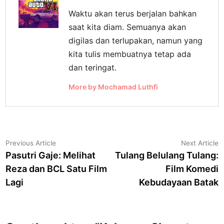
Waktu akan terus berjalan bahkan
saat kita diam. Semuanya akan
digilas dan terlupakan, namun yang
kita tulis membuatnya tetap ada
dan teringat.
More by Mochamad Luthfi
Navigasi
Previous
N
Previous Article
Next Article
article:
a
Pasutri Gaje: Melihat
Tulang Belulang Tulang:
pos
Reza dan BCL Satu Film
Film Komedi
Lagi
Kebudayaan Batak