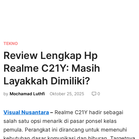
P
TEKNO
o
Review Lengkap Hp
s
Realme C21Y: Masih
t
e
Layakkah Dimiliki?
d
by
Mochamad Luthfi
Oktober 25, 2025
0
i
n
Visual Nusantara
–
Realme C21Y hadir sebagai
salah satu opsi menarik di pasar ponsel kelas
pemula. Perangkat ini dirancang untuk memenuhi
kebutuhan dasar komunikasi dan hiburan. Targetnya