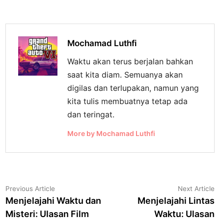
Mochamad Luthfi
Waktu akan terus berjalan bahkan
saat kita diam. Semuanya akan
digilas dan terlupakan, namun yang
kita tulis membuatnya tetap ada
dan teringat.
More by Mochamad Luthfi
Navigasi
Previous
N
Previous Article
Next Article
article:
a
Menjelajahi Waktu dan
Menjelajahi Lintas
pos
Misteri: Ulasan Film
Waktu: Ulasan