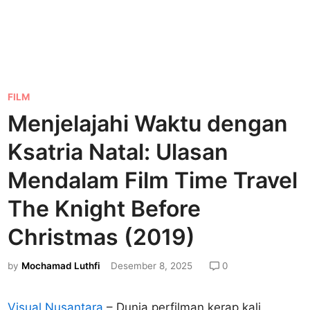
P
FILM
o
Menjelajahi Waktu dengan
s
Ksatria Natal: Ulasan
t
e
Mendalam Film Time Travel
d
The Knight Before
i
Christmas (2019)
n
by
Mochamad Luthfi
Desember 8, 2025
0
Visual Nusantara
– Dunia perfilman kerap kali