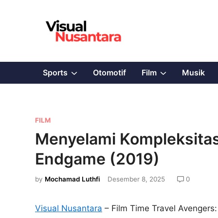
Skip
to
content
Show
Show
Sports
Otomotif
Film
Musik
sub
sub
menu
menu
P
FILM
o
Menyelami Kompleksitas
s
Endgame (2019)
t
e
by
Mochamad Luthfi
Desember 8, 2025
0
d
i
Visual Nusantara
– Film Time Travel Avengers
n