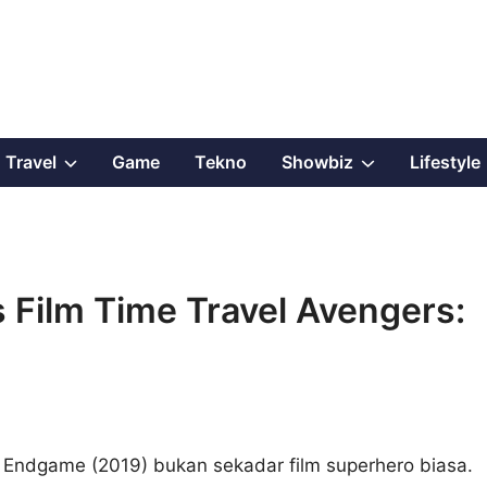
Show
Show
Travel
Game
Tekno
Showbiz
Lifestyle
sub
sub
menu
menu
 Film Time Travel Avengers:
: Endgame (2019) bukan sekadar film superhero biasa.