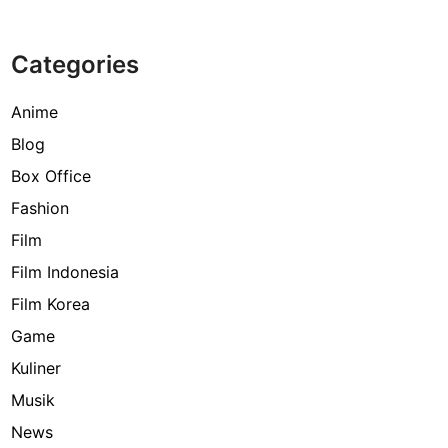
Categories
Anime
Blog
Box Office
Fashion
Film
Film Indonesia
Film Korea
Game
Kuliner
Musik
News