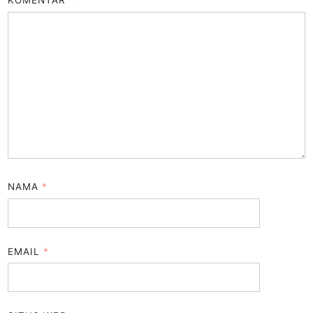
KOMENTAR
*
NAMA
*
EMAIL
*