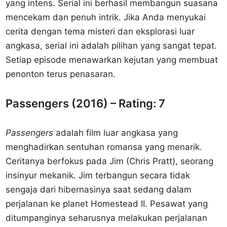
yang intens. Serial ini berhasil membangun suasana
mencekam dan penuh intrik. Jika Anda menyukai
cerita dengan tema misteri dan eksplorasi luar
angkasa, serial ini adalah pilihan yang sangat tepat.
Setiap episode menawarkan kejutan yang membuat
penonton terus penasaran.
Passengers (2016) – Rating: 7
Passengers
adalah film luar angkasa yang
menghadirkan sentuhan romansa yang menarik.
Ceritanya berfokus pada Jim (Chris Pratt), seorang
insinyur mekanik. Jim terbangun secara tidak
sengaja dari hibernasinya saat sedang dalam
perjalanan ke planet Homestead II. Pesawat yang
ditumpanginya seharusnya melakukan perjalanan