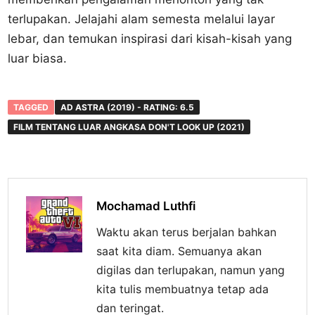
terlupakan. Jelajahi alam semesta melalui layar
lebar, dan temukan inspirasi dari kisah-kisah yang
luar biasa.
TAGGED
AD ASTRA (2019) - RATING: 6.5
FILM TENTANG LUAR ANGKASA DON'T LOOK UP (2021)
Mochamad Luthfi
Waktu akan terus berjalan bahkan
saat kita diam. Semuanya akan
digilas dan terlupakan, namun yang
kita tulis membuatnya tetap ada
dan teringat.