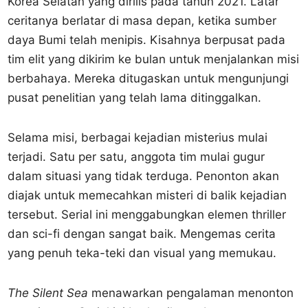
Korea Selatan yang dirilis pada tahun 2021. Latar
ceritanya berlatar di masa depan, ketika sumber
daya Bumi telah menipis. Kisahnya berpusat pada
tim elit yang dikirim ke bulan untuk menjalankan misi
berbahaya. Mereka ditugaskan untuk mengunjungi
pusat penelitian yang telah lama ditinggalkan.
Selama misi, berbagai kejadian misterius mulai
terjadi. Satu per satu, anggota tim mulai gugur
dalam situasi yang tidak terduga. Penonton akan
diajak untuk memecahkan misteri di balik kejadian
tersebut. Serial ini menggabungkan elemen thriller
dan sci-fi dengan sangat baik. Mengemas cerita
yang penuh teka-teki dan visual yang memukau.
The Silent Sea
menawarkan pengalaman menonton