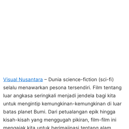
Visual Nusantara
– Dunia science-fiction (sci-fi)
selalu menawarkan pesona tersendiri. Film tentang
luar angkasa seringkali menjadi jendela bagi kita
untuk mengintip kemungkinan-kemungkinan di luar
batas planet Bumi. Dari petualangan epik hingga
kisah-kisah yang menggugah pikiran, film-film ini
mengajak kita untuk berimajinasi tentang alam