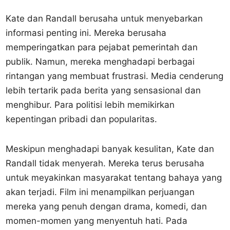
Kate dan Randall berusaha untuk menyebarkan
informasi penting ini. Mereka berusaha
memperingatkan para pejabat pemerintah dan
publik. Namun, mereka menghadapi berbagai
rintangan yang membuat frustrasi. Media cenderung
lebih tertarik pada berita yang sensasional dan
menghibur. Para politisi lebih memikirkan
kepentingan pribadi dan popularitas.
Meskipun menghadapi banyak kesulitan, Kate dan
Randall tidak menyerah. Mereka terus berusaha
untuk meyakinkan masyarakat tentang bahaya yang
akan terjadi. Film ini menampilkan perjuangan
mereka yang penuh dengan drama, komedi, dan
momen-momen yang menyentuh hati. Pada