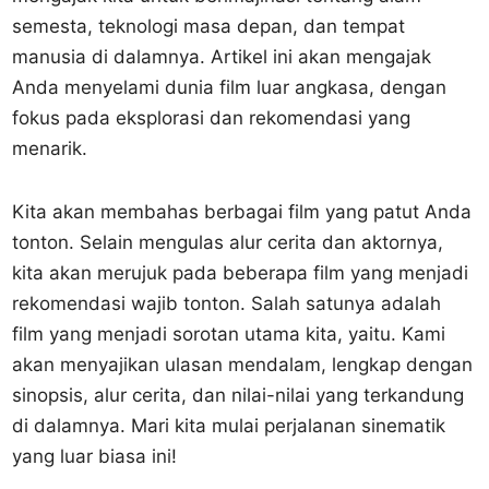
semesta, teknologi masa depan, dan tempat
manusia di dalamnya. Artikel ini akan mengajak
Anda menyelami dunia film luar angkasa, dengan
fokus pada eksplorasi dan rekomendasi yang
menarik.
Kita akan membahas berbagai film yang patut Anda
tonton. Selain mengulas alur cerita dan aktornya,
kita akan merujuk pada beberapa film yang menjadi
rekomendasi wajib tonton. Salah satunya adalah
film yang menjadi sorotan utama kita, yaitu. Kami
akan menyajikan ulasan mendalam, lengkap dengan
sinopsis, alur cerita, dan nilai-nilai yang terkandung
di dalamnya. Mari kita mulai perjalanan sinematik
yang luar biasa ini!