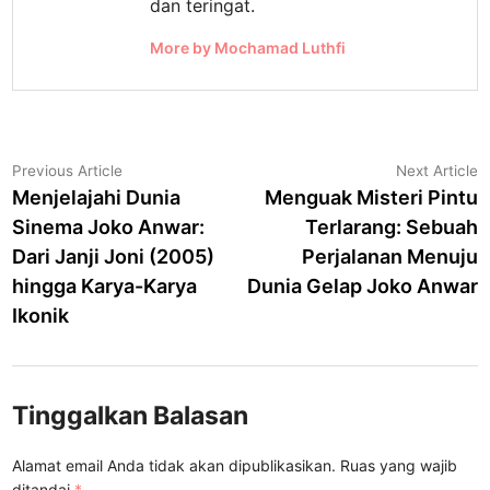
dan teringat.
More by Mochamad Luthfi
Navigasi
Previous
N
Previous Article
Next Article
article:
a
Menjelajahi Dunia
Menguak Misteri Pintu
pos
Sinema Joko Anwar:
Terlarang: Sebuah
Dari Janji Joni (2005)
Perjalanan Menuju
hingga Karya-Karya
Dunia Gelap Joko Anwar
Ikonik
Tinggalkan Balasan
Alamat email Anda tidak akan dipublikasikan.
Ruas yang wajib
ditandai
*