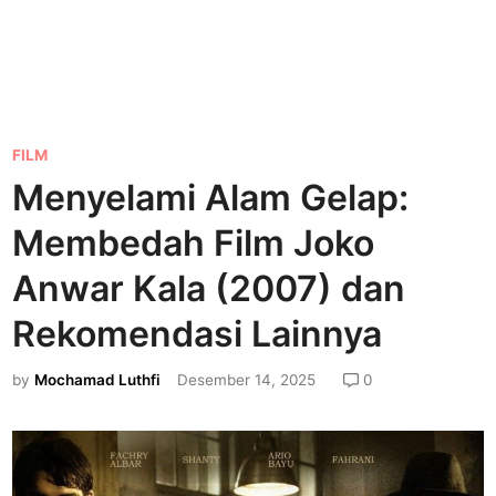
P
FILM
o
Menyelami Alam Gelap:
s
Membedah Film Joko
t
e
Anwar Kala (2007) dan
d
Rekomendasi Lainnya
i
n
by
Mochamad Luthfi
Desember 14, 2025
0