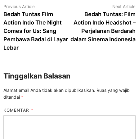
Navigasi
Previous
N
Previous Article
Next Article
article:
a
Bedah Tuntas Film
Bedah Tuntas: Film
pos
Action Indo The Night
Action Indo Headshot –
Comes for Us: Sang
Perjalanan Berdarah
Pembawa Badai di Layar
dalam Sinema Indonesia
Lebar
Tinggalkan Balasan
Alamat email Anda tidak akan dipublikasikan.
Ruas yang wajib
ditandai
*
KOMENTAR
*