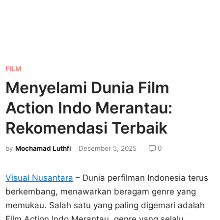
P
FILM
o
Menyelami Dunia Film
s
Action Indo Merantau:
t
e
Rekomendasi Terbaik
d
by
Mochamad Luthfi
Desember 5, 2025
0
i
n
Visual Nusantara
– Dunia perfilman Indonesia terus
berkembang, menawarkan beragam genre yang
memukau. Salah satu yang paling digemari adalah
Film Action Indo Merantau, genre yang selalu