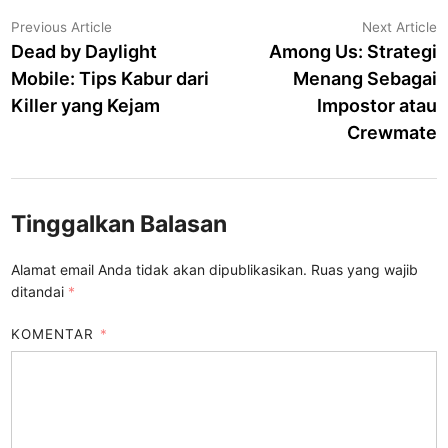
Navigasi
Previous
N
Previous Article
Next Article
article:
a
Dead by Daylight
Among Us: Strategi
pos
Mobile: Tips Kabur dari
Menang Sebagai
Killer yang Kejam
Impostor atau
Crewmate
Tinggalkan Balasan
Alamat email Anda tidak akan dipublikasikan.
Ruas yang wajib
ditandai
*
KOMENTAR
*