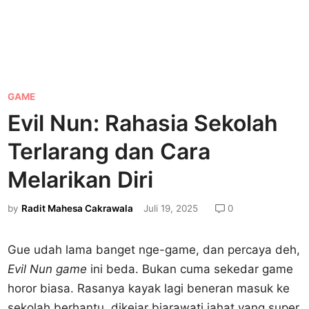
P
GAME
o
Evil Nun: Rahasia Sekolah
s
Terlarang dan Cara
t
e
Melarikan Diri
d
by
Radit Mahesa Cakrawala
Juli 19, 2025
0
i
n
Gue udah lama banget nge-game, dan percaya deh,
Evil Nun game
ini beda. Bukan cuma sekedar game
horor biasa. Rasanya kayak lagi beneran masuk ke
sekolah berhantu, dikejar biarawati jahat yang super