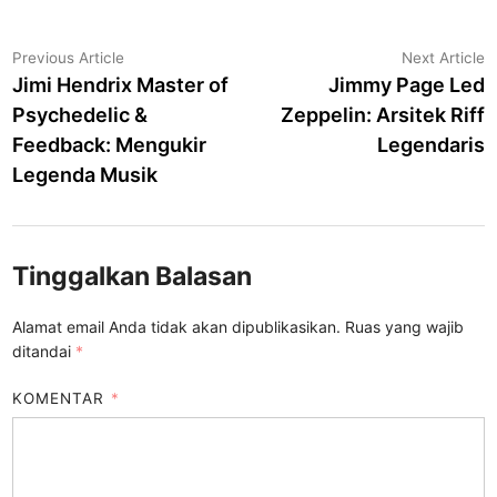
Navigasi
Previous
N
Previous Article
Next Article
article:
a
Jimi Hendrix Master of
Jimmy Page Led
pos
Psychedelic &
Zeppelin: Arsitek Riff
Feedback: Mengukir
Legendaris
Legenda Musik
Tinggalkan Balasan
Alamat email Anda tidak akan dipublikasikan.
Ruas yang wajib
ditandai
*
KOMENTAR
*