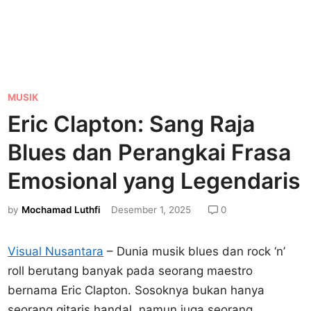
P
MUSIK
o
Eric Clapton: Sang Raja
s
Blues dan Perangkai Frasa
t
e
Emosional yang Legendaris
d
by
Mochamad Luthfi
Desember 1, 2025
0
i
n
Visual Nusantara
– Dunia musik blues dan rock ‘n’
roll berutang banyak pada seorang maestro
bernama Eric Clapton. Sosoknya bukan hanya
seorang gitaris handal, namun juga seorang