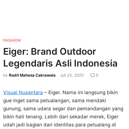
P
FASHION
o
Eiger: Brand Outdoor
s
Legendaris Asli Indonesia
t
e
by
Radit Mahesa Cakrawala
Juli 23, 2025
0
d
i
Visual Nusantara
– Eiger. Nama ini langsung bikin
n
gue inget sama petualangan, sama mendaki
gunung, sama udara segar dan pemandangan yang
bikin hati tenang. Lebih dari sekadar merek, Eiger
udah jadi bagian dari identitas para petualang di