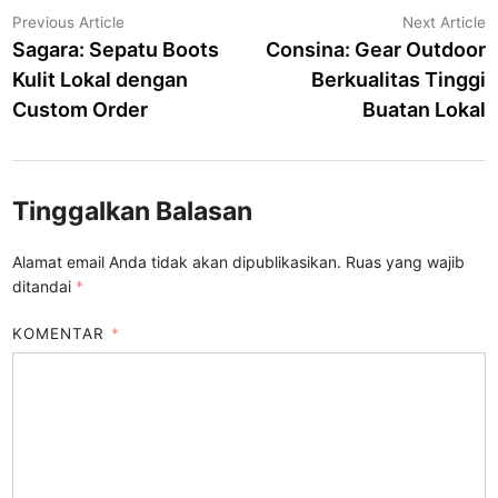
Navigasi
Previous
N
Previous Article
Next Article
article:
a
Sagara: Sepatu Boots
Consina: Gear Outdoor
pos
Kulit Lokal dengan
Berkualitas Tinggi
Custom Order
Buatan Lokal
Tinggalkan Balasan
Alamat email Anda tidak akan dipublikasikan.
Ruas yang wajib
ditandai
*
KOMENTAR
*