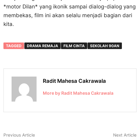
*motor Dilan* yang ikonik sampai dialog-dialog yang
membekas, film ini akan selalu menjadi bagian dari
kita.
TAGGED
DRAMA REMAJA
FILM CINTA
SEKOLAH 90AN
Radit Mahesa Cakrawala
More by Radit Mahesa Cakrawala
Navigasi
Previous
N
Previous Article
Next Article