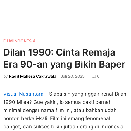
P
FILM INDONESIA
o
Dilan 1990: Cinta Remaja
s
Era 90-an yang Bikin Baper
t
e
by
Radit Mahesa Cakrawala
Juli 20, 2025
0
d
i
Visual Nusantara
– Siapa sih yang nggak kenal Dilan
n
1990 Milea? Gue yakin, lo semua pasti pernah
minimal denger nama film ini, atau bahkan udah
nonton berkali-kali. Film ini emang fenomenal
banget, dan sukses bikin jutaan orang di Indonesia