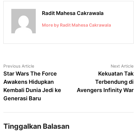
Radit Mahesa Cakrawala
More by Radit Mahesa Cakrawala
Navigasi
Previous
N
Previous Article
Next Article
article:
a
Star Wars The Force
Kekuatan Tak
pos
Awakens Hidupkan
Terbendung di
Kembali Dunia Jedi ke
Avengers Infinity War
Generasi Baru
Tinggalkan Balasan