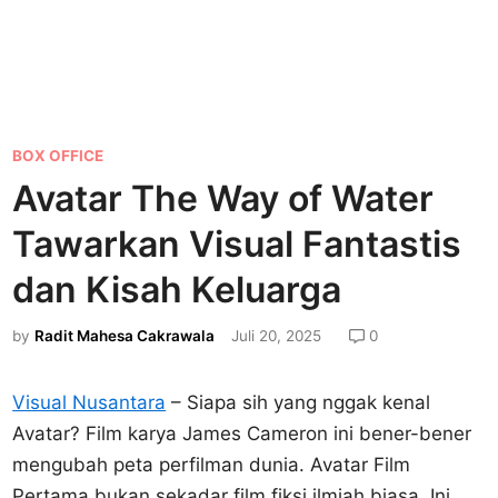
P
BOX OFFICE
o
Avatar The Way of Water
s
Tawarkan Visual Fantastis
t
e
dan Kisah Keluarga
d
by
Radit Mahesa Cakrawala
Juli 20, 2025
0
i
n
Visual Nusantara
– Siapa sih yang nggak kenal
Avatar? Film karya James Cameron ini bener-bener
mengubah peta perfilman dunia. Avatar Film
Pertama bukan sekadar film fiksi ilmiah biasa. Ini