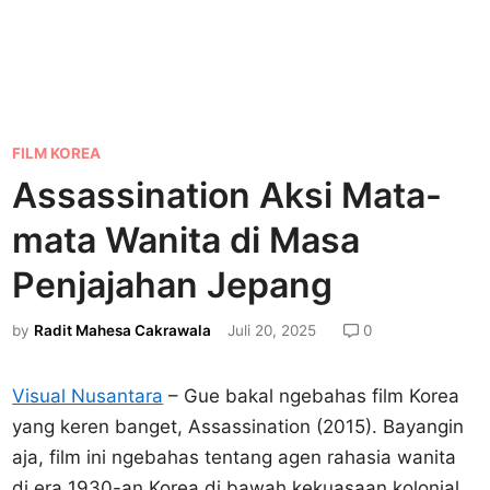
P
FILM KOREA
o
Assassination Aksi Mata-
s
mata Wanita di Masa
t
e
Penjajahan Jepang
d
by
Radit Mahesa Cakrawala
Juli 20, 2025
0
i
n
Visual Nusantara
– Gue bakal ngebahas film Korea
yang keren banget, Assassination (2015). Bayangin
aja, film ini ngebahas tentang agen rahasia wanita
di era 1930-an Korea di bawah kekuasaan kolonial