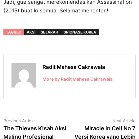
Jadi, gue sangat merekomendasikan Assassination
(2015) buat lo semua. Selamat menonton!
TAGGED
AKSI
SEJARAH
SPIONASE KOREA
Radit Mahesa Cakrawala
More by Radit Mahesa Cakrawala
Navigasi
Previous
N
Previous Article
Next Article
article:
a
The Thieves Kisah Aksi
Miracle in Cell No 7
pos
Maling Profesional
Versi Korea yang Lebih