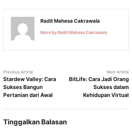
Radit Mahesa Cakrawala
More by Radit Mahesa Cakrawala
Navigasi
Previous
N
Previous Article
Next Article
article:
a
Stardew Valley: Cara
BitLife: Cara Jadi Orang
pos
Sukses Bangun
Sukses dalam
Pertanian dari Awal
Kehidupan Virtual
Tinggalkan Balasan