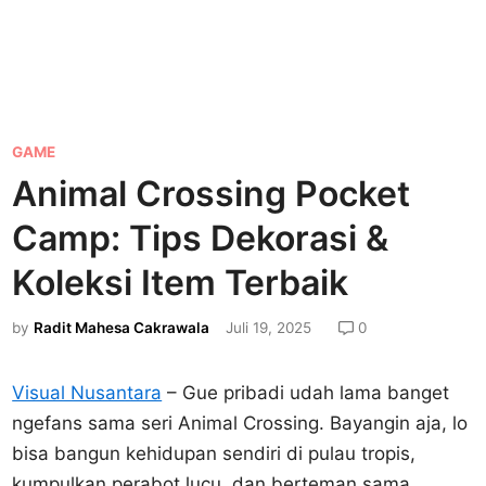
P
GAME
o
Animal Crossing Pocket
s
Camp: Tips Dekorasi &
t
e
Koleksi Item Terbaik
d
by
Radit Mahesa Cakrawala
Juli 19, 2025
0
i
n
Visual Nusantara
– Gue pribadi udah lama banget
ngefans sama seri Animal Crossing. Bayangin aja, lo
bisa bangun kehidupan sendiri di pulau tropis,
kumpulkan perabot lucu, dan berteman sama