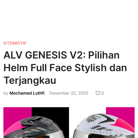
P
OTOMOTIF
o
ALV GENESIS V2: Pilihan
s
Helm Full Face Stylish dan
t
e
Terjangkau
d
by
Mochamad Luthfi
Desember 22, 2025
0
i
n