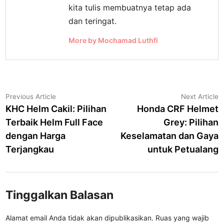
kita tulis membuatnya tetap ada
dan teringat.
More by Mochamad Luthfi
Navigasi
Previous
N
Previous Article
Next Article
article:
a
KHC Helm Cakil: Pilihan
Honda CRF Helmet
pos
Terbaik Helm Full Face
Grey: Pilihan
dengan Harga
Keselamatan dan Gaya
Terjangkau
untuk Petualang
Tinggalkan Balasan
Alamat email Anda tidak akan dipublikasikan.
Ruas yang wajib