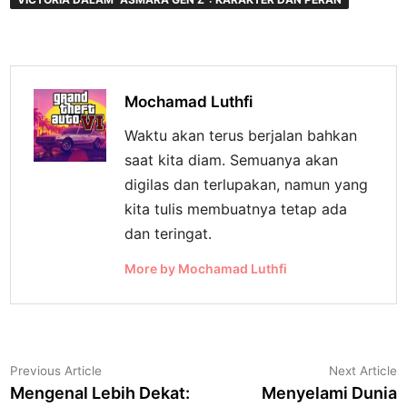
Mochamad Luthfi
Waktu akan terus berjalan bahkan
saat kita diam. Semuanya akan
digilas dan terlupakan, namun yang
kita tulis membuatnya tetap ada
dan teringat.
More by Mochamad Luthfi
Navigasi
Previous
N
Previous Article
Next Article
article:
a
Mengenal Lebih Dekat:
Menyelami Dunia
pos