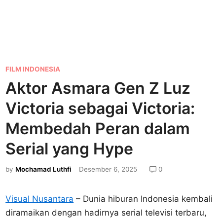
P
FILM INDONESIA
o
Aktor Asmara Gen Z Luz
s
Victoria sebagai Victoria:
t
e
Membedah Peran dalam
d
Serial yang Hype
i
n
by
Mochamad Luthfi
Desember 6, 2025
0
Visual Nusantara
– Dunia hiburan Indonesia kembali
diramaikan dengan hadirnya serial televisi terbaru,