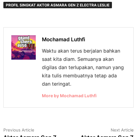
PROFIL SINGKAT AKTOR ASMARA GEN Z ELECTRA LESLIE
Mochamad Luthfi
Waktu akan terus berjalan bahkan
saat kita diam. Semuanya akan
digilas dan terlupakan, namun yang
kita tulis membuatnya tetap ada
dan teringat.
More by Mochamad Luthfi
Navigasi
Previous
N
Previous Article
Next Article
article:
a