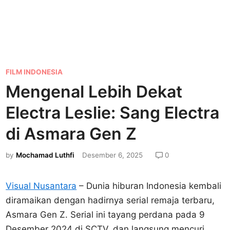
P
FILM INDONESIA
o
Mengenal Lebih Dekat
s
Electra Leslie: Sang Electra
t
e
di Asmara Gen Z
d
by
Mochamad Luthfi
Desember 6, 2025
0
i
n
Visual Nusantara
– Dunia hiburan Indonesia kembali
diramaikan dengan hadirnya serial remaja terbaru,
Asmara Gen Z. Serial ini tayang perdana pada 9
Desember 2024 di SCTV, dan langsung mencuri