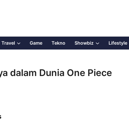
Show
Show
Travel
Game
Tekno
Showbiz
Lifestyle
sub
sub
menu
menu
a dalam Dunia One Piece
s