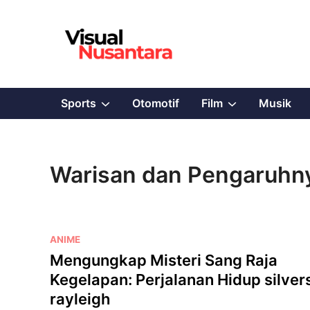
Skip
to
content
Show
Show
Sports
Otomotif
Film
Musik
sub
sub
menu
menu
Warisan dan Pengaruhny
P
ANIME
o
Mengungkap Misteri Sang Raja
s
Kegelapan: Perjalanan Hidup silver
t
rayleigh
e