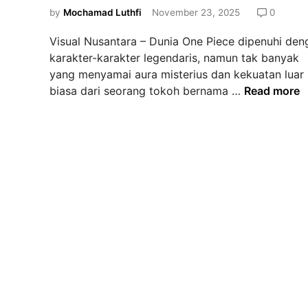
d
by
Mochamad Luthfi
November 23, 2025
0
i
Visual Nusantara – Dunia One Piece dipenuhi den
n
karakter-karakter legendaris, namun tak banyak
yang menyamai aura misterius dan kekuatan luar
M
biasa dari seorang tokoh bernama …
Read more
e
n
g
u
n
g
k
a
p
M
i
s
t