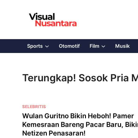
Skip
to
content
Show
Show
Sports
Otomotif
Film
Musik
sub
sub
menu
menu
Terungkap! Sosok Pria M
P
SELEBRITIS
o
Wulan Guritno Bikin Heboh! Pamer
s
Kemesraan Bareng Pacar Baru, Biki
t
Netizen Penasaran!
e