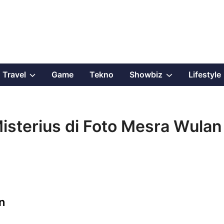
Show
Show
Travel
Game
Tekno
Showbiz
Lifestyle
sub
sub
menu
menu
isterius di Foto Mesra Wulan
n