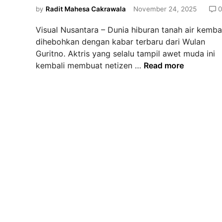
d
by
Radit Mahesa Cakrawala
November 24, 2025
0
i
Visual Nusantara – Dunia hiburan tanah air kemba
n
dihebohkan dengan kabar terbaru dari Wulan
Guritno. Aktris yang selalu tampil awet muda ini
W
kembali membuat netizen …
Read more
u
l
a
n
G
u
r
i
t
n
o
B
i