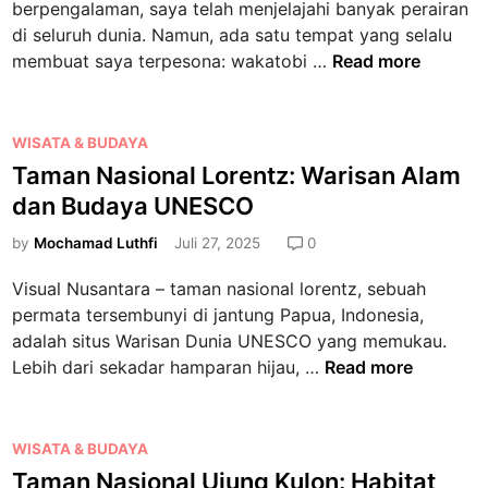
berpengalaman, saya telah menjelajahi banyak perairan
n
n
di seluruh dunia. Namun, ada satu tempat yang selalu
a
W
membuat saya terpesona: wakatobi …
Read more
l
a
P
k
a
a
P
WISATA & BUDAYA
r
t
o
Taman Nasional Lorentz: Warisan Alam
k
o
s
:
dan Budaya UNESCO
b
t
S
i
e
by
Mochamad Luthfi
Juli 27, 2025
0
u
:
d
r
Visual Nusantara – taman nasional lorentz, sebuah
T
i
g
permata tersembunyi di jantung Papua, Indonesia,
a
n
a
adalah situs Warisan Dunia UNESCO yang memukau.
m
A
T
Lebih dari sekadar hamparan hijau, …
Read more
a
l
a
n
a
m
N
m
a
P
WISATA & BUDAYA
a
d
n
o
Taman Nasional Ujung Kulon: Habitat
s
a