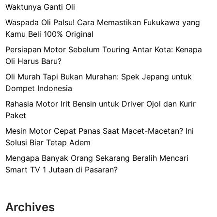
Waktunya Ganti Oli
n
d
Waspada Oli Palsu! Cara Memastikan Fukukawa yang
o
Kamu Beli 100% Original
n
Persiapan Motor Sebelum Touring Antar Kota: Kenapa
e
Oli Harus Baru?
s
Oli Murah Tapi Bukan Murahan: Spek Jepang untuk
i
Dompet Indonesia
a
Rahasia Motor Irit Bensin untuk Driver Ojol dan Kurir
Paket
Mesin Motor Cepat Panas Saat Macet-Macetan? Ini
Solusi Biar Tetap Adem
Mengapa Banyak Orang Sekarang Beralih Mencari
Smart TV 1 Jutaan di Pasaran?
Archives