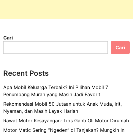
N
:
B
E
W
a
S
a
d
C
r
a
O
i
k
Cari
s
J
a
Cari
a
n
w
A
a
l
U
Recent Posts
a
N
m
E
Apa Mobil Keluarga Terbaik? Ini Pilihan Mobil 7
U
S
Penumpang Murah yang Masih Jadi Favorit
N
C
E
Rekomendasi Mobil 50 Jutaan untuk Anak Muda, Irit,
O
S
Nyaman, dan Masih Layak Harian
C
Rawat Motor Kesayangan: Tips Ganti Oli Motor Dirumah
O
Motor Matic Sering “Ngeden” di Tanjakan? Mungkin Ini
I