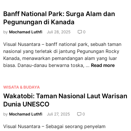
Banff National Park: Surga Alam dan
Pegunungan di Kanada
by
Mochamad Luthfi
Juli 28, 2025
0
Visual Nusantara – banff national park, sebuah taman
nasional yang terletak di jantung Pegunungan Rocky
Kanada, menawarkan pemandangan alam yang luar
B
biasa. Danau-danau berwarna toska, …
Read more
a
n
f
P
WISATA & BUDAYA
f
o
Wakatobi: Taman Nasional Laut Warisan
N
s
Dunia UNESCO
a
t
t
e
by
Mochamad Luthfi
Juli 27, 2025
0
i
d
Visual Nusantara – Sebagai seorang penyelam
o
i