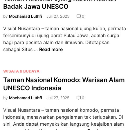
N
s
i
Badak Jawa UNESCO
n
a
t
o
P
s
e
by
Mochamad Luthfi
Juli 27, 2025
0
n
e
i
d
a
g
Visual Nusantara – taman nasional ujung kulon, permata
o
i
l
u
tersembunyi di ujung barat Pulau Jawa, adalah surga
n
n
L
n
bagi para pecinta alam dan ilmuwan. Ditetapkan
a
a
u
T
sebagai Situs …
Read more
l
u
n
a
L
t
g
m
o
W
a
a
P
WISATA & BUDAYA
r
a
n
n
o
Taman Nasional Komodo: Warisan Alam
e
r
d
N
s
n
UNESCO Indonesia
i
i
a
t
t
s
K
s
e
by
Mochamad Luthfi
Juli 27, 2025
0
z
a
a
i
d
:
n
Visual Nusantara – taman nasional komodo, permata
n
o
i
W
D
Indonesia, menawarkan pengalaman tak terlupakan. Di
a
n
n
a
u
sini, Anda dapat menyaksikan langsung keajaiban alam
d
a
r
n