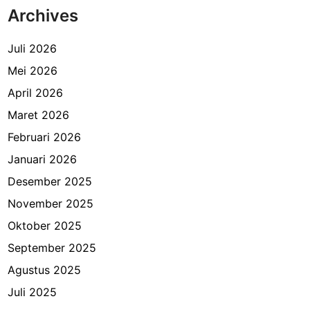
Archives
P
e
n
Juli 2026
a
Mei 2026
s
April 2026
a
r
Maret 2026
a
Februari 2026
n
Januari 2026
d
a
Desember 2025
n
November 2025
K
Oktober 2025
e
t
September 2025
a
Agustus 2025
g
Juli 2025
i