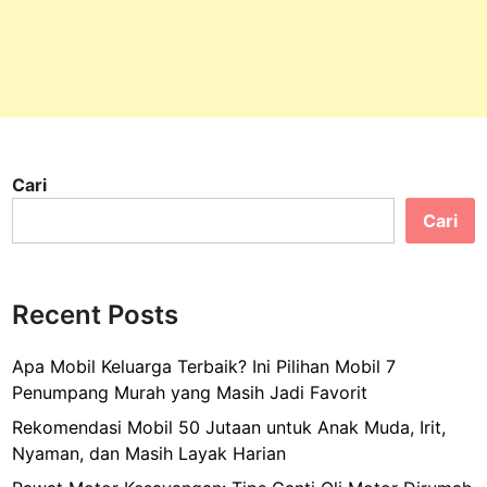
o
g
j
a
:
P
e
Cari
r
p
Cari
a
d
u
Recent Posts
a
n
Apa Mobil Keluarga Terbaik? Ini Pilihan Mobil 7
P
Penumpang Murah yang Masih Jadi Favorit
e
d
Rekomendasi Mobil 50 Jutaan untuk Anak Muda, Irit,
a
Nyaman, dan Masih Layak Harian
s