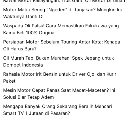
Rawat Motor Kesayangan: Tips Ganti Oli Motor Dirumah
&
Motor Matic Sering “Ngeden” di Tanjakan? Mungkin Ini
S
Waktunya Ganti Oli
u
s
Waspada Oli Palsu! Cara Memastikan Fukukawa yang
u
Kamu Beli 100% Original
M
Persiapan Motor Sebelum Touring Antar Kota: Kenapa
u
Oli Harus Baru?
r
Oli Murah Tapi Bukan Murahan: Spek Jepang untuk
n
Dompet Indonesia
i
y
Rahasia Motor Irit Bensin untuk Driver Ojol dan Kurir
a
Paket
n
Mesin Motor Cepat Panas Saat Macet-Macetan? Ini
g
Solusi Biar Tetap Adem
B
Mengapa Banyak Orang Sekarang Beralih Mencari
i
Smart TV 1 Jutaan di Pasaran?
k
i
n