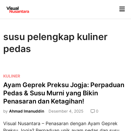
Skip
Mai
to
Me
content
susu pelengkap kuliner
pedas
P
KULINER
o
Ayam Geprek Preksu Jogja: Perpaduan
s
Pedas & Susu Murni yang Bikin
t
Penasaran dan Ketagihan!
e
d
by
Ahmad Imanuddin
Desember 4, 2025
0
i
Visual Nusantara – Penasaran dengan Ayam Geprek
n
Preksu Jogja? Perpaduan unik ayam pedas dan susu