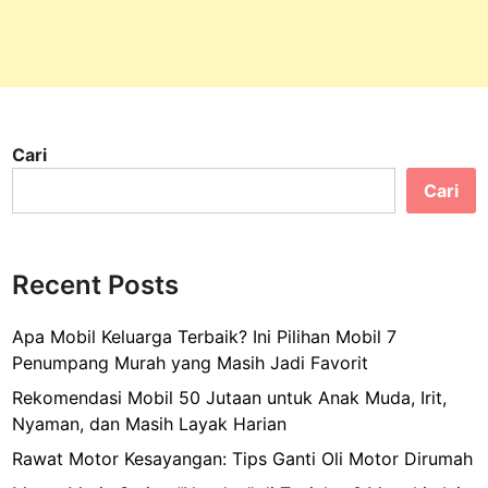
K
o
m
e
d
i
Cari
R
o
Cari
m
a
n
Recent Posts
t
i
Apa Mobil Keluarga Terbaik? Ini Pilihan Mobil 7
s
Penumpang Murah yang Masih Jadi Favorit
Y
o
Rekomendasi Mobil 50 Jutaan untuk Anak Muda, Irit,
w
Nyaman, dan Masih Layak Harian
i
Rawat Motor Kesayangan: Tips Ganti Oli Motor Dirumah
s