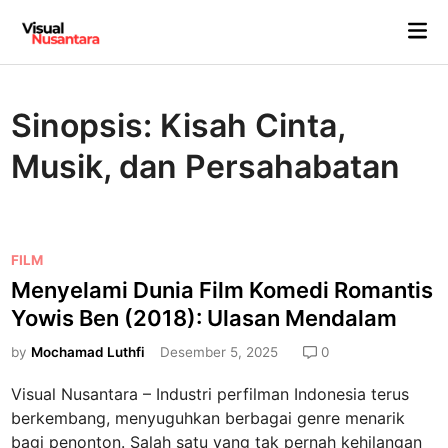
Skip
Mai
to
Me
content
Sinopsis: Kisah Cinta,
Musik, dan Persahabatan
P
FILM
o
Menyelami Dunia Film Komedi Romantis
s
Yowis Ben (2018): Ulasan Mendalam
t
e
by
Mochamad Luthfi
Desember 5, 2025
0
d
Visual Nusantara – Industri perfilman Indonesia terus
i
berkembang, menyuguhkan berbagai genre menarik
n
bagi penonton. Salah satu yang tak pernah kehilangan