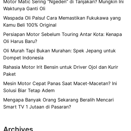
Motor Matic Sering “Ngeden” di Tanjakan? Mungkin Ini
B
Waktunya Ganti Oli
e
n
Waspada Oli Palsu! Cara Memastikan Fukukawa yang
(
Kamu Beli 100% Original
2
Persiapan Motor Sebelum Touring Antar Kota: Kenapa
0
Oli Harus Baru?
1
Oli Murah Tapi Bukan Murahan: Spek Jepang untuk
8
Dompet Indonesia
)
:
Rahasia Motor Irit Bensin untuk Driver Ojol dan Kurir
U
Paket
l
Mesin Motor Cepat Panas Saat Macet-Macetan? Ini
a
Solusi Biar Tetap Adem
s
Mengapa Banyak Orang Sekarang Beralih Mencari
a
Smart TV 1 Jutaan di Pasaran?
n
M
e
Archives
n