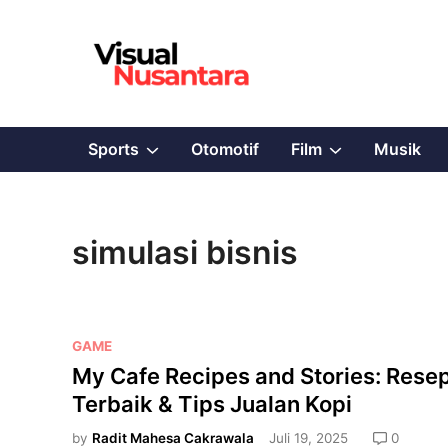
Skip
to
content
Show
Show
Sports
Otomotif
Film
Musik
sub
sub
menu
menu
simulasi bisnis
P
GAME
o
My Cafe Recipes and Stories: Rese
s
Terbaik & Tips Jualan Kopi
t
e
by
Radit Mahesa Cakrawala
Juli 19, 2025
0