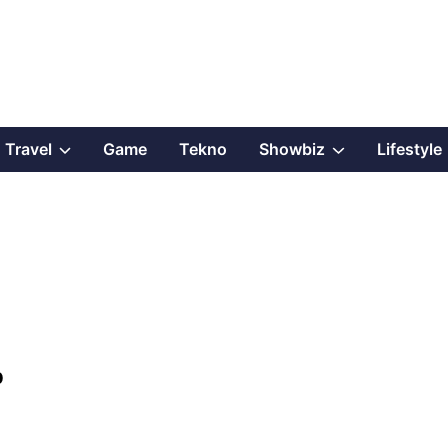
Show
Show
Travel
Game
Tekno
Showbiz
Lifestyle
sub
sub
menu
menu
p