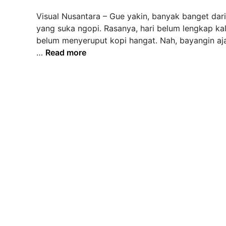
d
Visual Nusantara – Gue yakin, banyak banget dari
i
yang suka ngopi. Rasanya, hari belum lengkap ka
n
belum menyeruput kopi hangat. Nah, bayangin aja
M
…
Read more
y
C
a
f
e
R
e
c
i
p
e
s
a
n