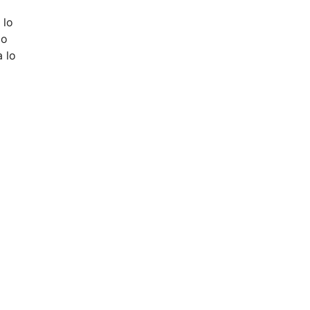
 lo
lo
 lo