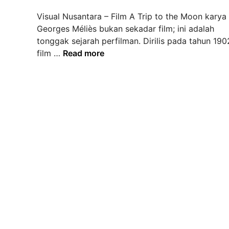
d
Visual Nusantara – Film A Trip to the Moon karya
i
Georges Méliès bukan sekadar film; ini adalah
n
tonggak sejarah perfilman. Dirilis pada tahun 190
M
film …
Read more
e
n
j
e
l
a
j
a
h
i
K
e
a
j