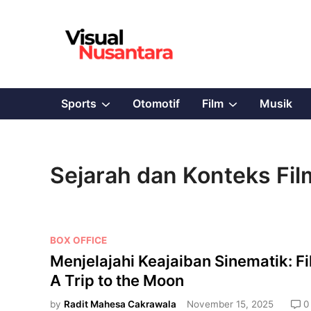
Skip
to
content
Show
Show
Sports
Otomotif
Film
Musik
sub
sub
menu
menu
Sejarah dan Konteks Fil
P
BOX OFFICE
o
Menjelajahi Keajaiban Sinematik: F
s
A Trip to the Moon
t
e
by
Radit Mahesa Cakrawala
November 15, 2025
0