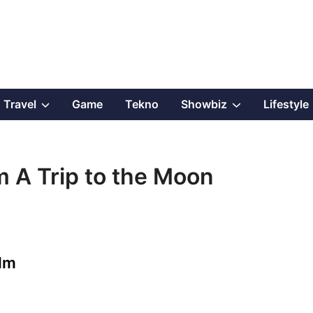
Show
Show
Travel
Game
Tekno
Showbiz
Lifestyle
sub
sub
menu
menu
m A Trip to the Moon
ilm