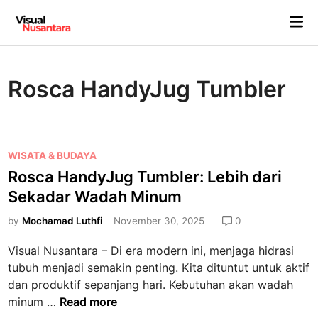
Skip
Mai
to
Me
content
Rosca HandyJug Tumbler
P
WISATA & BUDAYA
o
Rosca HandyJug Tumbler: Lebih dari
s
Sekadar Wadah Minum
t
e
by
Mochamad Luthfi
November 30, 2025
0
d
Visual Nusantara – Di era modern ini, menjaga hidrasi
i
tubuh menjadi semakin penting. Kita dituntut untuk aktif
n
dan produktif sepanjang hari. Kebutuhan akan wadah
R
minum …
Read more