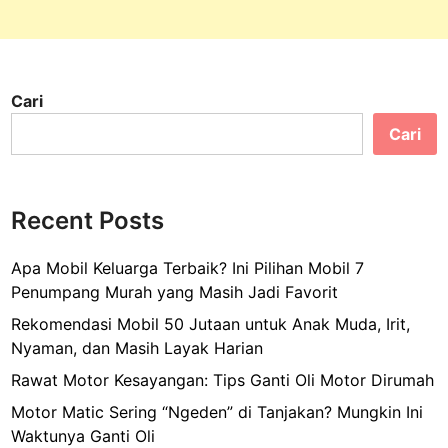
:
L
e
b
Cari
i
h
Cari
d
a
r
Recent Posts
i
S
Apa Mobil Keluarga Terbaik? Ini Pilihan Mobil 7
e
Penumpang Murah yang Masih Jadi Favorit
k
a
Rekomendasi Mobil 50 Jutaan untuk Anak Muda, Irit,
d
Nyaman, dan Masih Layak Harian
a
Rawat Motor Kesayangan: Tips Ganti Oli Motor Dirumah
r
Motor Matic Sering “Ngeden” di Tanjakan? Mungkin Ini
W
Waktunya Ganti Oli
a