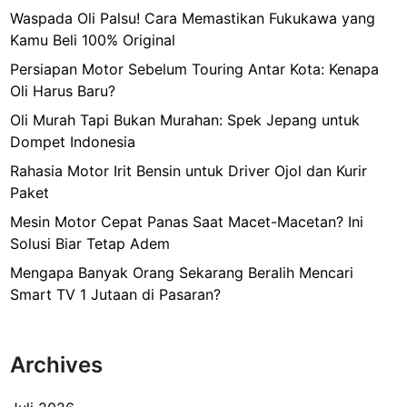
d
Waspada Oli Palsu! Cara Memastikan Fukukawa yang
a
Kamu Beli 100% Original
h
Persiapan Motor Sebelum Touring Antar Kota: Kenapa
M
Oli Harus Baru?
i
Oli Murah Tapi Bukan Murahan: Spek Jepang untuk
n
Dompet Indonesia
u
m
Rahasia Motor Irit Bensin untuk Driver Ojol dan Kurir
Paket
Mesin Motor Cepat Panas Saat Macet-Macetan? Ini
Solusi Biar Tetap Adem
Mengapa Banyak Orang Sekarang Beralih Mencari
Smart TV 1 Jutaan di Pasaran?
Archives