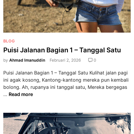
a
n
w
a
a
n
n
B
g
a
P
BLOG
d
g
o
a
Puisi Jalanan Bagian 1 – Tanggal Satu
i
s
n
a
by
Ahmad Imanuddin
Februari 2, 2026
0
t
J
n
e
a
1
Puisi Jalanan Bagian 1 – Tanggal Satu Kulihat jalan pagi
d
t
–
ini agak kosong, Kantong-kantong mereka pun kembali
i
i
P
bolong. Ah, rupanya ini tanggal satu, Mereka bergegas
n
n
u
P
…
Read more
e
i
u
g
s
i
a
i
s
r
H
i
a
a
J