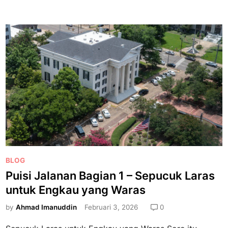
o
u
t
i
o
s
n
i
g
J
I
a
I
l
a
n
a
n
B
a
P
BLOG
g
o
Puisi Jalanan Bagian 1 – Sepucuk Laras
i
s
a
untuk Engkau yang Waras
t
n
e
by
Ahmad Imanuddin
Februari 3, 2026
0
1
d
–