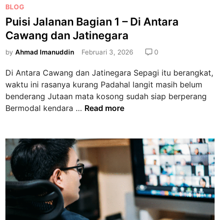
P
BLOG
u
g
o
k
Puisi Jalanan Bagian 1 – Di Antara
i
s
E
a
Cawang dan Jatinegara
t
n
n
e
by
Ahmad Imanuddin
Februari 3, 2026
0
g
1
d
k
–
Di Antara Cawang dan Jatinegara Sepagi itu berangkat,
i
a
S
waktu ini rasanya kurang Padahal langit masih belum
n
u
e
benderang Jutaan mata kosong sudah siap berperang
y
p
P
Bermodal kendara …
Read more
a
o
u
n
t
i
g
o
s
W
n
i
a
g
J
r
a
a
l
s
a
n