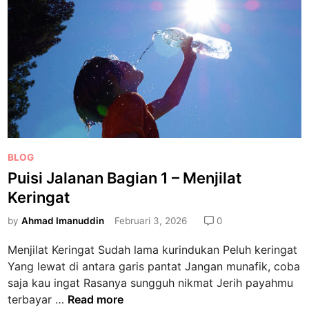
l
J
a
a
m
l
a
n
a
n
B
a
P
BLOG
g
o
Puisi Jalanan Bagian 1 – Menjilat
i
s
a
Keringat
t
n
e
by
Ahmad Imanuddin
Februari 3, 2026
0
1
d
–
Menjilat Keringat Sudah lama kurindukan Peluh keringat
i
S
Yang lewat di antara garis pantat Jangan munafik, coba
n
e
saja kau ingat Rasanya sungguh nikmat Jerih payahmu
p
P
terbayar …
Read more