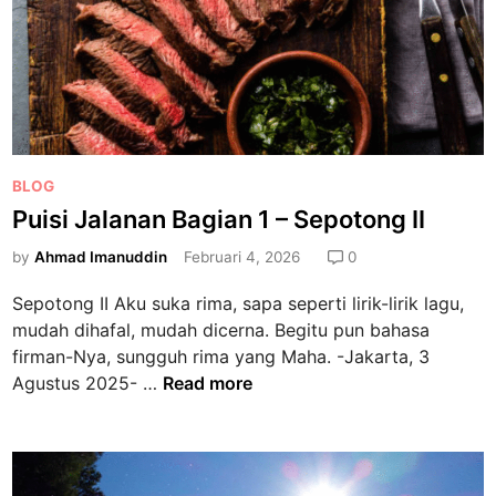
l
a
n
a
n
B
a
P
BLOG
g
o
Puisi Jalanan Bagian 1 – Sepotong II
i
s
a
by
Ahmad Imanuddin
Februari 4, 2026
0
t
n
e
1
Sepotong II Aku suka rima, sapa seperti lirik-lirik lagu,
d
–
mudah dihafal, mudah dicerna. Begitu pun bahasa
i
T
firman-Nya, sungguh rima yang Maha. -Jakarta, 3
n
e
P
Agustus 2025- …
Read more
n
u
g
i
g
s
e
i