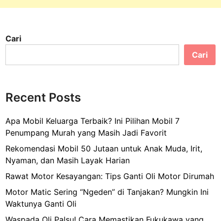
K
a
c
Cari
a
M
Cari
o
b
i
Recent Posts
l
D
Apa Mobil Keluarga Terbaik? Ini Pilihan Mobil 7
i
Penumpang Murah yang Masih Jadi Favorit
n
a
Rekomendasi Mobil 50 Jutaan untuk Anak Muda, Irit,
s
Nyaman, dan Masih Layak Harian
H
Rawat Motor Kesayangan: Tips Ganti Oli Motor Dirumah
a
Motor Matic Sering “Ngeden” di Tanjakan? Mungkin Ini
r
Waktunya Ganti Oli
i
a
Waspada Oli Palsu! Cara Memastikan Fukukawa yang