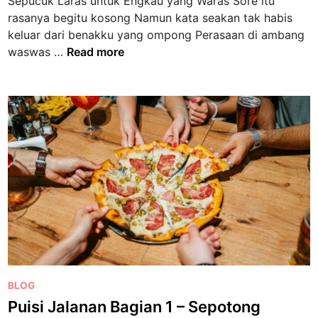
Sepucuk Laras untuk Engkau yang Waras Sore itu
i
M
rasanya begitu kosong Namun kata seakan tak habis
n
e
keluar dari benakku yang ompong Perasaan di ambang
n
P
waswas …
Read more
j
u
i
i
l
s
a
i
t
J
K
a
e
l
r
a
i
n
n
a
g
n
a
B
t
a
P
BLOG
g
o
Puisi Jalanan Bagian 1 – Sepotong
i