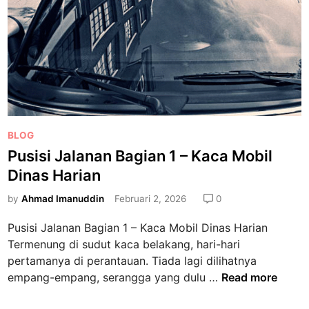
r
a
i
l
L
a
i
n
b
a
u
n
r
B
a
P
BLOG
g
o
Pusisi Jalanan Bagian 1 – Kaca Mobil
i
s
a
Dinas Harian
t
n
e
by
Ahmad Imanuddin
Februari 2, 2026
0
1
d
–
Pusisi Jalanan Bagian 1 – Kaca Mobil Dinas Harian
i
T
Termenung di sudut kaca belakang, hari-hari
n
a
pertamanya di perantauan. Tiada lagi dilihatnya
n
P
empang-empang, serangga yang dulu …
Read more
g
u
g