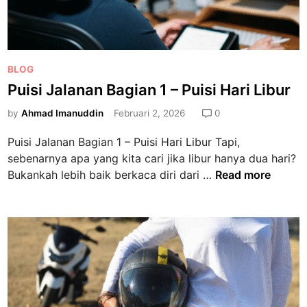
a
n
B
a
P
BLOG
g
o
Puisi Jalanan Bagian 1 – Puisi Hari Libur
i
s
a
by
Ahmad Imanuddin
Februari 2, 2026
0
t
n
e
1
Puisi Jalanan Bagian 1 – Puisi Hari Libur Tapi,
d
–
sebenarnya apa yang kita cari jika libur hanya dua hari?
i
D
P
Bukankah lebih baik berkaca diri dari …
Read more
n
i
u
A
i
n
s
t
i
a
J
r
a
a
l
C
a