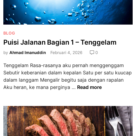
n
B
a
g
P
BLOG
i
o
Puisi Jalanan Bagian 1 – Tenggelam
a
s
n
by
Ahmad Imanuddin
Februari 4, 2026
0
t
1
e
–
Tenggelam Rasa-rasanya aku pernah menggenggam
d
B
Sebutir keberanian dalam kepalan Satu per satu kuucap
i
e
dalam langgam Mengalir begitu saja dengan rapalan
n
t
P
Aku heran, ke mana perginya …
Read more
a
u
p
i
a
s
i
J
a