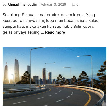
s
a
by
Ahmad Imanuddin
Februari 3, 2026
0
t
n
e
1
Sepotong Semua sirna teraduk dalam krema Yang
d
–
kusruput dalam-dalam, lupa membaca asma Jikalau
i
S
sampai hati, maka akan kuhisap habis Bulir kopi di
n
e
P
gelas priyayi Tebing …
Read more
p
u
u
i
c
s
u
i
k
J
L
a
a
l
r
a
a
n
s
a
u
n
n
B
t
a