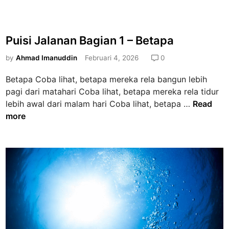
Puisi Jalanan Bagian 1 – Betapa
by
Ahmad Imanuddin
Februari 4, 2026
0
Betapa Coba lihat, betapa mereka rela bangun lebih
pagi dari matahari Coba lihat, betapa mereka rela tidur
P
lebih awal dari malam hari Coba lihat, betapa …
Read
u
more
i
s
i
J
a
l
a
n
a