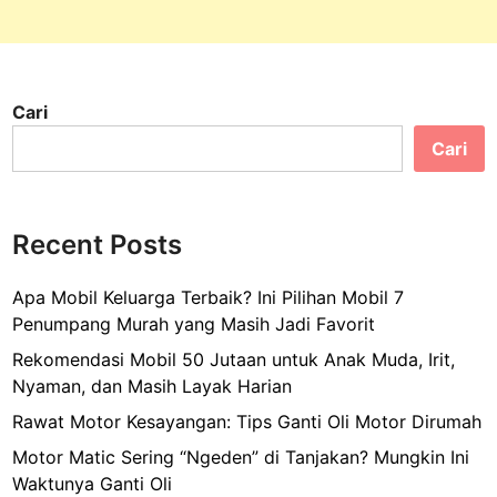
s
P
a
s
Cari
a
r
Cari
P
r
o
Recent Posts
d
u
Apa Mobil Keluarga Terbaik? Ini Pilihan Mobil 7
k
Penumpang Murah yang Masih Jadi Favorit
A
n
Rekomendasi Mobil 50 Jutaan untuk Anak Muda, Irit,
a
Nyaman, dan Masih Layak Harian
k
Rawat Motor Kesayangan: Tips Ganti Oli Motor Dirumah
P
Motor Matic Sering “Ngeden” di Tanjakan? Mungkin Ini
a
Waktunya Ganti Oli
s