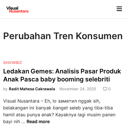
Skip
Mai
to
Me
content
Perubahan Tren Konsumen
P
SHOWBIZ
o
Ledakan Gemes: Analisis Pasar Produk
s
Anak Pasca baby booming selebriti
t
e
by
Radit Mahesa Cakrawala
November 24, 2025
0
d
Visual Nusantara – Eh, lo заметил nggak sih,
i
belakangan ini banyak banget seleb yang tiba-tiba
n
hamil atau punya anak? Kayaknya lagi musim panen
L
bayi nih …
Read more