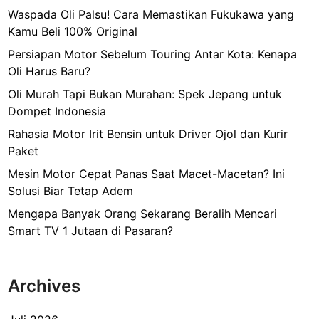
c
Waspada Oli Palsu! Cara Memastikan Fukukawa yang
a
Kamu Beli 100% Original
b
Persiapan Motor Sebelum Touring Antar Kota: Kenapa
a
Oli Harus Baru?
b
Oli Murah Tapi Bukan Murahan: Spek Jepang untuk
y
Dompet Indonesia
b
o
Rahasia Motor Irit Bensin untuk Driver Ojol dan Kurir
o
Paket
m
Mesin Motor Cepat Panas Saat Macet-Macetan? Ini
i
Solusi Biar Tetap Adem
n
Mengapa Banyak Orang Sekarang Beralih Mencari
g
Smart TV 1 Jutaan di Pasaran?
s
e
l
Archives
e
b