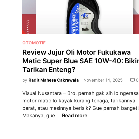
P
OTOMOTIF
o
Review Jujur Oli Motor Fukukawa
s
Matic Super Blue SAE 10W-40: Biki
t
Tarikan Enteng?
e
d
by
Radit Mahesa Cakrawala
November 14, 2025
0
i
Visual Nusantara – Bro, pernah gak sih lo ngerasa
n
motor matic lo kayak kurang tenaga, tarikannya
berat, atau mesinnya berisik? Gue pernah banget!
R
Makanya, gue …
Read more
e
v
i