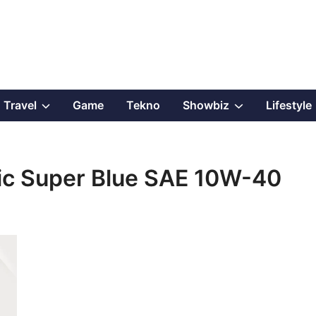
Show
Show
Travel
Game
Tekno
Showbiz
Lifestyle
sub
sub
menu
menu
ic Super Blue SAE 10W-40