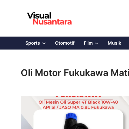
Skip
to
content
Show
Show
Sports
Otomotif
Film
Musik
sub
sub
menu
menu
Oli Motor Fukukawa Mat