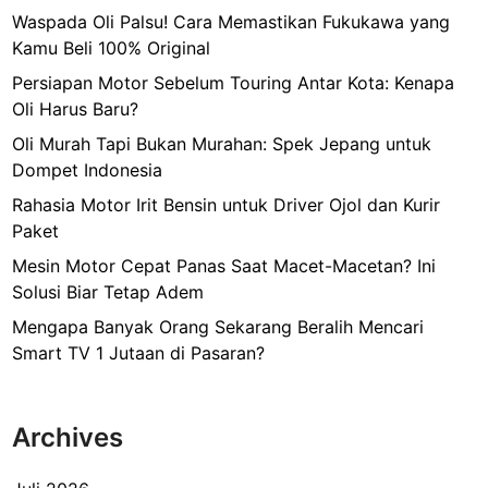
t
Waspada Oli Palsu! Cara Memastikan Fukukawa yang
o
Kamu Beli 100% Original
n
Persiapan Motor Sebelum Touring Antar Kota: Kenapa
g
Oli Harus Baru?
J
Oli Murah Tapi Bukan Murahan: Spek Jepang untuk
e
Dompet Indonesia
b
o
Rahasia Motor Irit Bensin untuk Driver Ojol dan Kurir
l
Paket
Mesin Motor Cepat Panas Saat Macet-Macetan? Ini
Solusi Biar Tetap Adem
Mengapa Banyak Orang Sekarang Beralih Mencari
Smart TV 1 Jutaan di Pasaran?
Archives