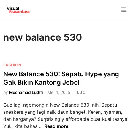
Skip
Mai
to
Me
content
new balance 530
P
FASHION
o
New Balance 530: Sepatu Hype yang
s
Gak Bikin Kantong Jebol
t
e
by
Mochamad Luthfi
Mei 4, 2025
0
d
Gue lagi ngomongin New Balance 530, nih! Sepatu
i
sneakers yang lagi naik daun banget. Keren, nyaman,
n
dan harganya? Surprisingly affordable buat kualitasnya.
N
Yuk, kita bahas …
Read more