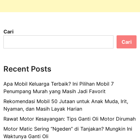
H
y
p
e
Cari
y
a
Cari
n
g
G
Recent Posts
a
k
Apa Mobil Keluarga Terbaik? Ini Pilihan Mobil 7
B
Penumpang Murah yang Masih Jadi Favorit
i
k
Rekomendasi Mobil 50 Jutaan untuk Anak Muda, Irit,
i
Nyaman, dan Masih Layak Harian
n
Rawat Motor Kesayangan: Tips Ganti Oli Motor Dirumah
K
Motor Matic Sering “Ngeden” di Tanjakan? Mungkin Ini
a
Waktunya Ganti Oli
n