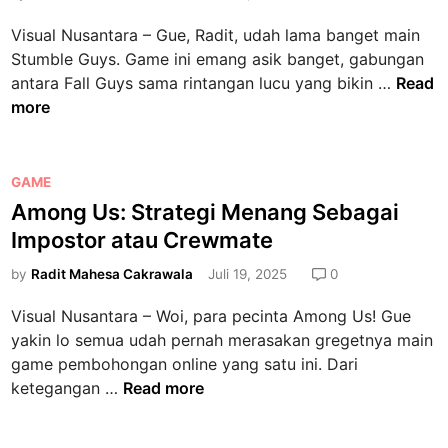
e
d
Visual Nusantara – Gue, Radit, udah lama banget main
v
i
Stumble Guys. Game ini emang asik banget, gabungan
e
n
S
antara Fall Guys sama rintangan lucu yang bikin …
Read
s
t
more
P
u
u
m
n
b
P
GAME
y
l
o
Among Us: Strategi Menang Sebagai
a
e
s
H
Impostor atau Crewmate
G
t
a
u
e
by
Radit Mahesa Cakrawala
Juli 19, 2025
0
r
y
d
t
Visual Nusantara – Woi, para pecinta Among Us! Gue
s
i
a
yakin lo semua udah pernah merasakan gregetnya main
:
n
K
game pembohongan online yang satu ini. Dari
P
a
A
ketegangan …
Read more
a
r
m
n
u
o
d