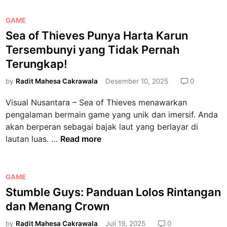
P
GAME
o
Sea of Thieves Punya Harta Karun
s
Tersembunyi yang Tidak Pernah
t
Terungkap!
e
d
by
Radit Mahesa Cakrawala
Desember 10, 2025
0
i
Visual Nusantara – Sea of Thieves menawarkan
n
pengalaman bermain game yang unik dan imersif. Anda
akan berperan sebagai bajak laut yang berlayar di
S
lautan luas. …
Read more
e
a
o
P
GAME
f
o
Stumble Guys: Panduan Lolos Rintangan
T
s
dan Menang Crown
h
t
i
e
by
Radit Mahesa Cakrawala
Juli 19, 2025
0