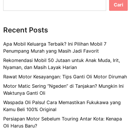
m
n
Cari
t
u
k
Recent Posts
P
e
Apa Mobil Keluarga Terbaik? Ini Pilihan Mobil 7
m
Penumpang Murah yang Masih Jadi Favorit
a
i
Rekomendasi Mobil 50 Jutaan untuk Anak Muda, Irit,
n
Nyaman, dan Masih Layak Harian
B
Rawat Motor Kesayangan: Tips Ganti Oli Motor Dirumah
a
Motor Matic Sering “Ngeden” di Tanjakan? Mungkin Ini
r
Waktunya Ganti Oli
u
Waspada Oli Palsu! Cara Memastikan Fukukawa yang
Kamu Beli 100% Original
Persiapan Motor Sebelum Touring Antar Kota: Kenapa
Oli Harus Baru?