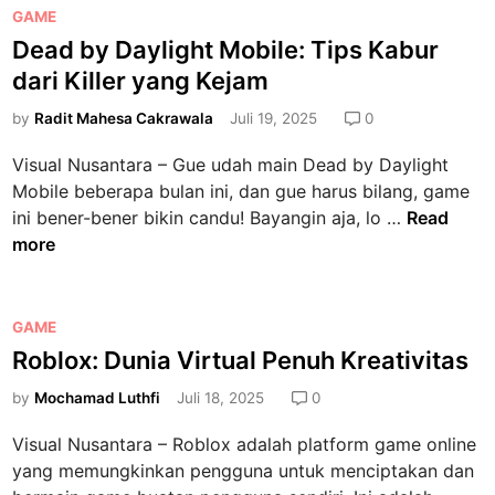
n
n
P
GAME
u
T
g
o
Dead by Daylight Mobile: Tips Kabur
a
e
U
s
n
dari Killer yang Kejam
r
s
t
L
s
:
e
by
Radit Mahesa Cakrawala
Juli 19, 2025
0
o
e
S
d
l
m
Visual Nusantara – Gue udah main Dead by Daylight
t
i
o
b
Mobile beberapa bulan ini, dan gue harus bilang, game
r
n
s
u
D
ini bener-bener bikin candu! Bayangin aja, lo …
Read
a
R
n
e
more
t
i
y
a
e
n
i
d
g
t
y
b
P
GAME
i
a
a
y
o
Roblox: Dunia Virtual Penuh Kreativitas
M
n
n
D
s
e
g
g
by
Mochamad Luthfi
Juli 18, 2025
0
a
t
n
a
T
y
e
a
Visual Nusantara – Roblox adalah platform game online
n
i
l
d
n
yang memungkinkan pengguna untuk menciptakan dan
d
d
i
i
g