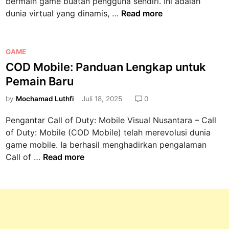
bermain game buatan pengguna sendiri. Ini adalah
a
a
g
n
S
R
dunia virtual yang dinamis, …
Read more
n
k
h
e
o
M
P
t
b
b
e
e
M
a
l
n
P
GAME
r
o
g
o
a
o
COD Mobile: Panduan Lengkap untuk
n
b
a
x
n
s
a
Pemain Baru
i
i
:
g
t
h
l
I
D
C
e
by
Mochamad Luthfi
Juli 18, 2025
0
T
e
m
u
r
d
e
:
Pengantar Call of Duty: Mobile Visual Nusantara – Call
p
n
o
i
r
T
of Duty: Mobile (COD Mobile) telah merevolusi dunia
o
i
w
n
u
i
game mobile. Ia berhasil menghadirkan pengalaman
s
a
n
n
p
C
Call of …
Read more
t
V
g
s
O
o
i
k
K
D
r
r
a
a
M
a
t
p
b
o
t
u
!
u
b
a
a
r