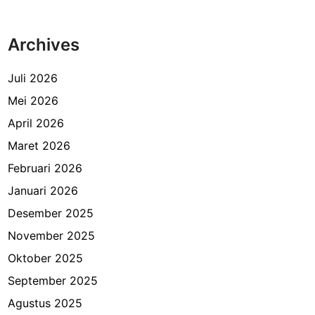
t
a
Archives
d
a
n
Juli 2026
T
Mei 2026
a
April 2026
w
a
Maret 2026
Februari 2026
Januari 2026
Desember 2025
November 2025
Oktober 2025
September 2025
Agustus 2025