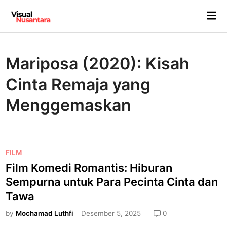
Skip
Mai
to
Me
content
Mariposa (2020): Kisah
Cinta Remaja yang
Menggemaskan
P
FILM
o
Film Komedi Romantis: Hiburan
s
Sempurna untuk Para Pecinta Cinta dan
t
Tawa
e
d
by
Mochamad Luthfi
Desember 5, 2025
0
i