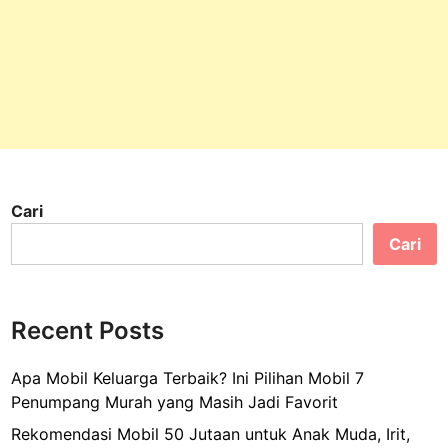
i
s
:
H
i
b
u
r
Cari
a
n
Cari
S
e
m
Recent Posts
p
u
Apa Mobil Keluarga Terbaik? Ini Pilihan Mobil 7
r
Penumpang Murah yang Masih Jadi Favorit
n
a
Rekomendasi Mobil 50 Jutaan untuk Anak Muda, Irit,