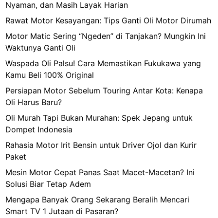
u
Nyaman, dan Masih Layak Harian
n
Rawat Motor Kesayangan: Tips Ganti Oli Motor Dirumah
t
Motor Matic Sering “Ngeden” di Tanjakan? Mungkin Ini
u
Waktunya Ganti Oli
k
P
Waspada Oli Palsu! Cara Memastikan Fukukawa yang
a
Kamu Beli 100% Original
r
Persiapan Motor Sebelum Touring Antar Kota: Kenapa
a
Oli Harus Baru?
P
Oli Murah Tapi Bukan Murahan: Spek Jepang untuk
e
Dompet Indonesia
c
i
Rahasia Motor Irit Bensin untuk Driver Ojol dan Kurir
n
Paket
t
Mesin Motor Cepat Panas Saat Macet-Macetan? Ini
a
Solusi Biar Tetap Adem
C
Mengapa Banyak Orang Sekarang Beralih Mencari
i
Smart TV 1 Jutaan di Pasaran?
n