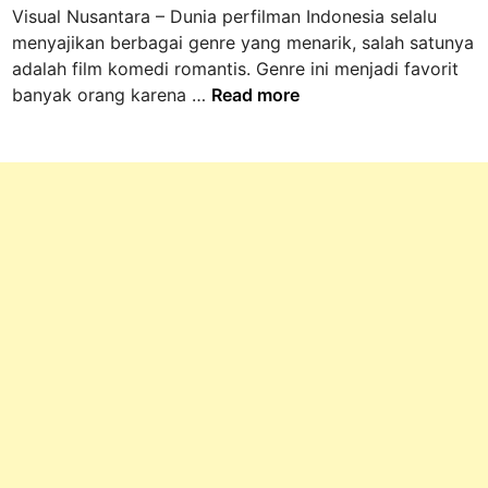
Visual Nusantara – Dunia perfilman Indonesia selalu
n
menyajikan berbagai genre yang menarik, salah satunya
adalah film komedi romantis. Genre ini menjadi favorit
F
banyak orang karena …
Read more
i
l
m
K
o
m
e
d
i
R
o
m
a
n
t