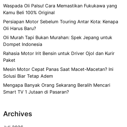
s
Waspada Oli Palsu! Cara Memastikan Fukukawa yang
J
Kamu Beli 100% Original
u
Persiapan Motor Sebelum Touring Antar Kota: Kenapa
a
Oli Harus Baru?
l
Oli Murah Tapi Bukan Murahan: Spek Jepang untuk
a
Dompet Indonesia
n
K
Rahasia Motor Irit Bensin untuk Driver Ojol dan Kurir
o
Paket
p
Mesin Motor Cepat Panas Saat Macet-Macetan? Ini
i
Solusi Biar Tetap Adem
Mengapa Banyak Orang Sekarang Beralih Mencari
Smart TV 1 Jutaan di Pasaran?
Archives