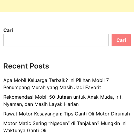
e
s
:
R
Cari
e
s
Cari
e
p
T
Recent Posts
e
r
Apa Mobil Keluarga Terbaik? Ini Pilihan Mobil 7
b
Penumpang Murah yang Masih Jadi Favorit
a
i
Rekomendasi Mobil 50 Jutaan untuk Anak Muda, Irit,
k
Nyaman, dan Masih Layak Harian
&
Rawat Motor Kesayangan: Tips Ganti Oli Motor Dirumah
T
Motor Matic Sering “Ngeden” di Tanjakan? Mungkin Ini
i
Waktunya Ganti Oli
p