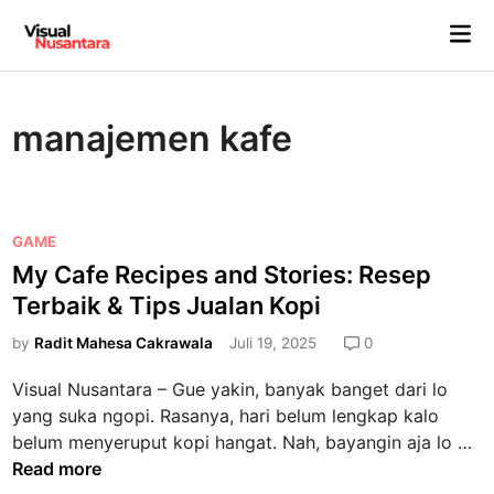
Skip
Mai
to
Me
content
manajemen kafe
P
GAME
o
My Cafe Recipes and Stories: Resep
s
Terbaik & Tips Jualan Kopi
t
e
by
Radit Mahesa Cakrawala
Juli 19, 2025
0
d
Visual Nusantara – Gue yakin, banyak banget dari lo
i
yang suka ngopi. Rasanya, hari belum lengkap kalo
n
M
belum menyeruput kopi hangat. Nah, bayangin aja lo …
y
Read more