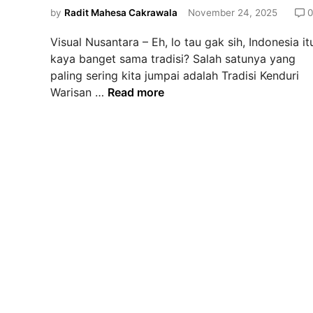
d
by
Radit Mahesa Cakrawala
November 24, 2025
0
i
Visual Nusantara – Eh, lo tau gak sih, Indonesia it
n
kaya banget sama tradisi? Salah satunya yang
paling sering kita jumpai adalah Tradisi Kenduri
M
Warisan …
Read more
e
l
e
s
t
a
r
i
k
a
n
W
a