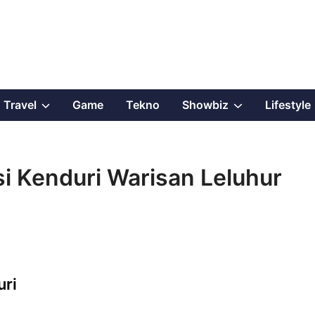
Show
Show
Travel
Game
Tekno
Showbiz
Lifestyle
sub
sub
menu
menu
i Kenduri Warisan Leluhur
uri