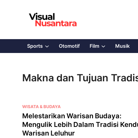
Skip
to
content
Show
Show
Sports
Otomotif
Film
Musik
sub
sub
menu
menu
Makna dan Tujuan Tradis
P
WISATA & BUDAYA
o
Melestarikan Warisan Budaya:
s
Mengulik Lebih Dalam Tradisi Kend
t
Warisan Leluhur
e