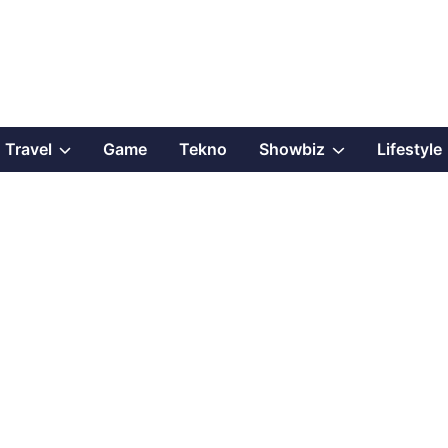
Show
Show
Travel
Game
Tekno
Showbiz
Lifestyle
sub
sub
menu
menu