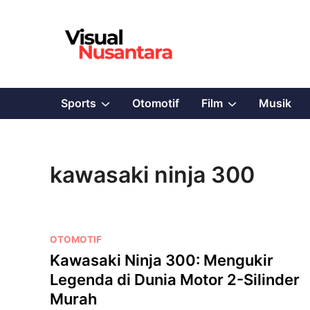
Skip
to
content
Show
Show
Sports
Otomotif
Film
Musik
sub
sub
menu
menu
kawasaki ninja 300
P
OTOMOTIF
o
Kawasaki Ninja 300: Mengukir
s
Legenda di Dunia Motor 2-Silinder
t
Murah
e