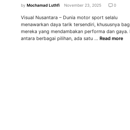
d
by
Mochamad Luthfi
November 23, 2025
0
i
Visual Nusantara – Dunia motor sport selalu
n
menawarkan daya tarik tersendiri, khususnya bag
mereka yang mendambakan performa dan gaya. 
K
antara berbagai pilihan, ada satu …
Read more
a
w
a
s
a
k
i
N
i
n
j
a
3